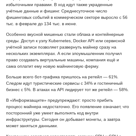
избыточными правами. В ход идут также украденные
учётные данные и фишинг. Среднесуточное число
фишинговых событий в коммерческом секторе выросло с 56
тыс. в феврале до 134 тыс. в июне.
Особенно вкусной мишенью стали облака и контейнерные
среды. Доступ к узлу Kubernetes, Docker API или сервисной
учётной записи позволяет развернуть майнер сразу на
нескольких экземплярах. А если злоумышленник получил
право создавать виртуальные машины, компания ещё и
сама оплатит ему новую майнинговую ферму.
Больше всего бот-трафика пришлось на ретейл — 61%.
Следом идут туристические сервисы с 34% и гостиничный
бизнес с 5%. В атаках на API лидирует тот же ретейл — 58%.
В «Информзащите» предупреждают: просто прибить
процесс майнера недостаточно. Его появление означает, что
посторонний уже умеет выполнять код внутри
инфраструктуры. Сегодня он добывает монеты, а завтра
может заняться данными.