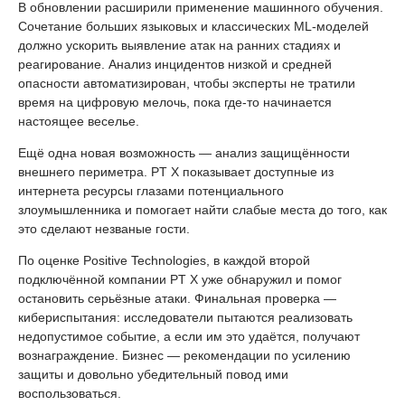
В обновлении расширили применение машинного обучения.
Сочетание больших языковых и классических ML-моделей
должно ускорить выявление атак на ранних стадиях и
реагирование. Анализ инцидентов низкой и средней
опасности автоматизирован, чтобы эксперты не тратили
время на цифровую мелочь, пока где-то начинается
настоящее веселье.
Ещё одна новая возможность — анализ защищённости
внешнего периметра. PT X показывает доступные из
интернета ресурсы глазами потенциального
злоумышленника и помогает найти слабые места до того, как
это сделают незваные гости.
По оценке Positive Technologies, в каждой второй
подключённой компании PT X уже обнаружил и помог
остановить серьёзные атаки. Финальная проверка —
кибериспытания: исследователи пытаются реализовать
недопустимое событие, а если им это удаётся, получают
вознаграждение. Бизнес — рекомендации по усилению
защиты и довольно убедительный повод ими
воспользоваться.