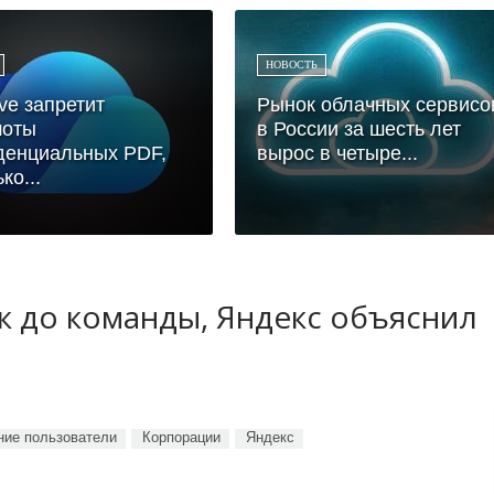
НОВОСТЬ
ve запретит
Рынок облачных сервисо
шоты
в России за шесть лет
денциальных PDF,
вырос в четыре...
ко...
ук до команды, Яндекс объяснил
ие пользователи
Корпорации
Яндекс