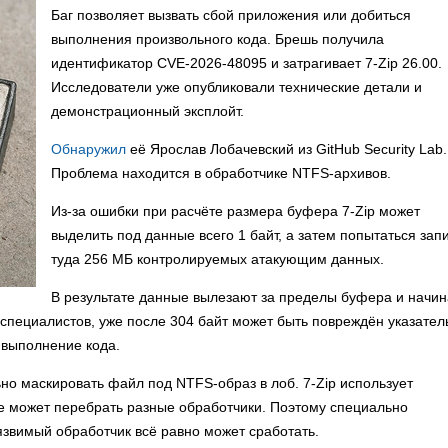
Баг позволяет вызвать сбой приложения или добиться
выполнения произвольного кода. Брешь получила
идентификатор CVE-2026-48095 и затрагивает 7-Zip 26.00.
Исследователи уже опубликовали технические детали и
демонстрационный эксплойт.
Обнаружил
её Ярослав Лобачевский из GitHub Security Lab.
Проблема находится в обработчике NTFS-архивов.
Из-за ошибки при расчёте размера буфера 7-Zip может
выделить под данные всего 1 байт, а затем попытаться зап
туда 256 МБ контролируемых атакующим данных.
В результате данные вылезают за пределы буфера и начи
специалистов, уже после 304 байт может быть повреждён указател
 выполнение кода.
но маскировать файл под NTFS-образ в лоб. 7-Zip использует
е может перебрать разные обработчики. Поэтому специально
 уязвимый обработчик всё равно может сработать.