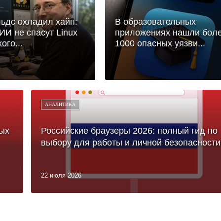
ьдс охладил хайп:
В образовательных
 ИИ не спасут Linux
приложениях нашли бол
ого...
1000 опасных уязви...
АНАЛИТИКА
ых
Российские браузеры 2026: полный гид по
выбору для работы и личной безопасности
22 июля 2026