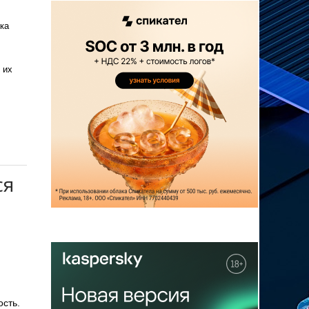
ка
 их
ся
ость.