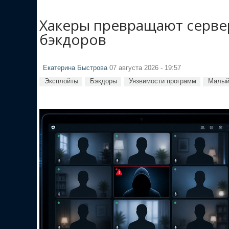
Хакеры превращают сервер
бэкдоров
Екатерина Быстрова
07 августа 2026 - 19:57
Эксплойты
Бэкдоры
Уязвимости программ
Малый