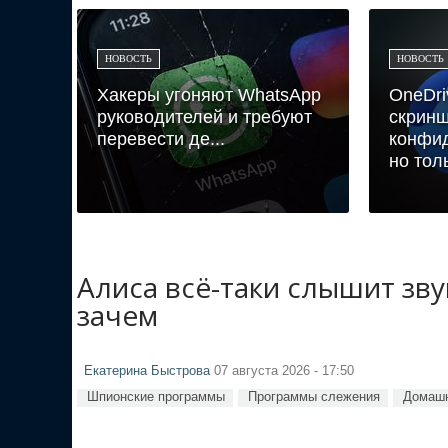
НОВОСТЬ
НОВОСТЬ
Хакеры угоняют WhatsApp
OneDri
руководителей и требуют
скрин
перевести де...
конфи
но толь
Алиса всё-таки слышит зв
зачем
Екатерина Быстрова
07 августа 2026 - 17:50
Шпионские программы
Программы слежения
Домашн