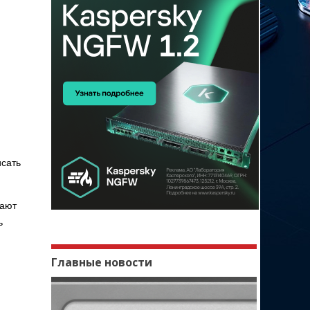
исать
нают
ь
Главные новости