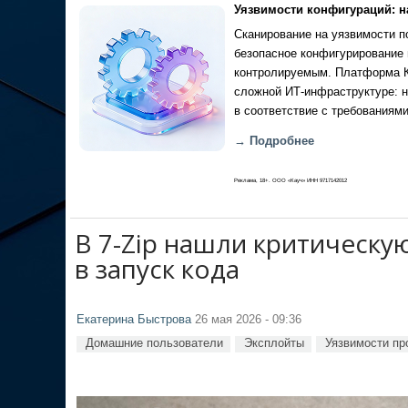
Уязвимости конфигураций: н
Сканирование на уязвимости по
безопасное конфигурирование 
контролируемым. Платформа Ка
сложной ИТ-инфраструктуре: н
в соответствие с требованиями
→ Подробнее
Реклама, 18+. ООО «Кауч» ИНН 9717142012
В 7-Zip нашли критическу
в запуск кода
Екатерина Быстрова
26 мая 2026 - 09:36
Домашние пользователи
Эксплойты
Уязвимости пр