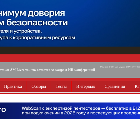
Реклама. ООО «АМ Медиа» ОГРН 1077746725
ртажи AM Live: то, что остаётся за кадром ИБ-конференций
Практика
Обзоры
Тесты
Интервью
Сравнения
Ка