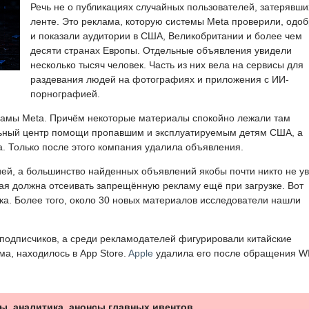
Речь не о публикациях случайных пользователей, затерявши
ленте. Это реклама, которую системы Meta проверили, одо
и показали аудитории в США, Великобритании и более чем
десяти странах Европы. Отдельные объявления увидели
несколько тысяч человек. Часть из них вела на сервисы для
раздевания людей на фотографиях и приложения с ИИ-
порнографией.
ламы Meta. Причём некоторые материалы спокойно лежали там
ьный центр помощи пропавшим и эксплуатируемым детям США, а
. Только после этого компания удалила объявления.
ией, а большинство найденных объявлений якобы почти никто не у
ая должна отсеивать запрещённую рекламу ещё при загрузке. Вот
ска. Более того, около 30 новых материалов исследователи нашли
подписчиков, а среди рекламодателей фигурировали китайские
ма, находилось в App Store.
Apple
удалила его после обращения W
ы, аналитика, анонсы главных ивентов