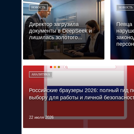
НОВОСТЬ
НОВОСТЬ
Директор загрузила
Певца
документы в DeepSeek и
наруш
лишилась золотого...
законо
персон
АНАЛИТИКА
Российские браузеры 2026: полный гид п
выбору для работы и личной безопаснос
22 июля 2026