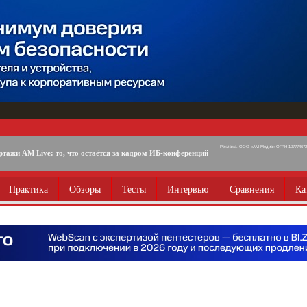
Реклама. ООО «АМ Медиа» ОГРН 1077746725
ртажи AM Live: то, что остаётся за кадром ИБ-конференций
Практика
Обзоры
Тесты
Интервью
Сравнения
Ка