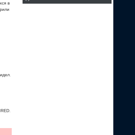
хся в
брили
видел.
IRED.