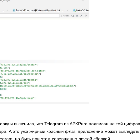
орку и выяснила, что Telegram из APKPure подписан не той цифро
ра. А это уже жирный красный флаг: приложение может выглядеть
legram, но быть при этом совершенно другой сборкой.