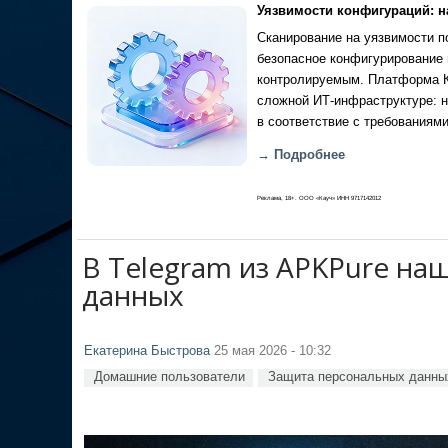
Уязвимости конфигураций: н
Сканирование на уязвимости по
безопасное конфигурирование 
контролируемым. Платформа Ка
сложной ИТ-инфраструктуре: н
в соответствие с требованиями
→ Подробнее
Реклама, 18+. ООО «Кауч» ИНН 9717142012
В Telegram из APKPure н
данных
Екатерина Быстрова
25 мая 2026 - 10:32
Домашние пользователи
Защита персональных данны