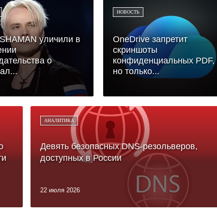
НОВОСТЬ
 SHAMAN уличили в
OneDrive запретит
ении
скриншоты
дательства о
конфиденциальных PDF,
ал...
но только...
АНАЛИТИКА
о
Девять безопасных DNS-резольверов,
ти
доступных в России
22 июля 2026