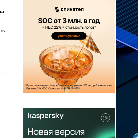
ка
 их