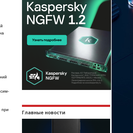
ой
на
н
нний
 сим-
 при
Главные новости