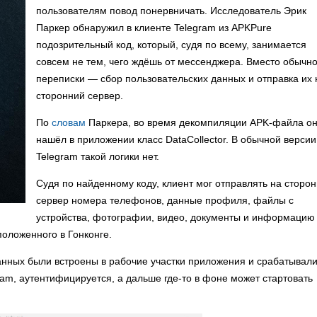
пользователям повод понервничать. Исследователь Эрик
Паркер обнаружил в клиенте Telegram из APKPure
подозрительный код, который, судя по всему, занимается
совсем не тем, чего ждёшь от мессенджера. Вместо обычн
переписки — сбор пользовательских данных и отправка их 
сторонний сервер.
По
словам
Паркера, во время декомпиляции APK-файла о
нашёл в приложении класс DataCollector. В обычной версии
Telegram такой логики нет.
Судя по найденному коду, клиент мог отправлять на сторо
сервер номера телефонов, данные профиля, файлы с
устройства, фотографии, видео, документы и информацию
положенного в Гонконге.
нных были встроены в рабочие участки приложения и срабатывали
gram, аутентифицируется, а дальше где-то в фоне может стартовать