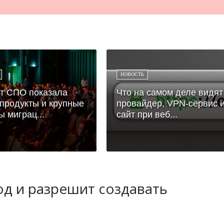
НОВОСТЬ
т СПО показала
Что на самом деле видят
продукты и крупные
провайдер, VPN-сервис 
ы миграц...
сайт при веб...
д и разрешит создавать