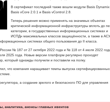
В сертификат последней также вошли модули Basis Dynamix 
Basis vCore 2.0.1 и Basis vControl 2.8.
Теперь решения можно применять на значимых объектах
критической информационной инфраструктуры вплоть до п
категории, в государственных информационных системах и
ИСПДн максимальных классов защищённости, а также в АС
информационных системах общего пользования до II класса.
оссии № 187 от 27 октября 2022 года и № 118 от 4 июля 2022 года
еля 2025 года. Новые версии платформ регулярно проходят
р, который однажды получили и поставили на полку.
етил, что компания наращивает темпы выпуска сертифицированных
истеме.
 регулятора, а создание зрелого и безопасного ПО для управления
ы, аналитика, анонсы главных ивентов