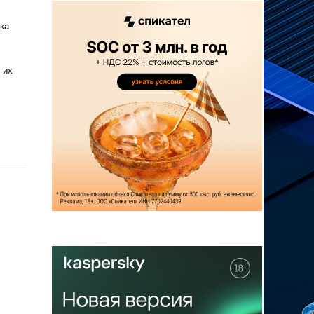
ка
 их