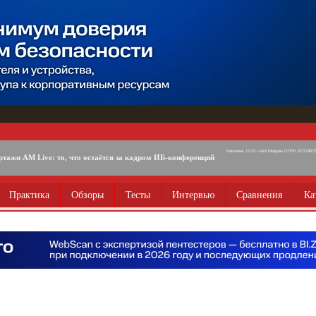
Реклама. ООО «АМ Медиа» ОГРН 1077746725
ртажи AM Live: то, что остаётся за кадром ИБ-конференций
Практика
Обзоры
Тесты
Интервью
Сравнения
Ка