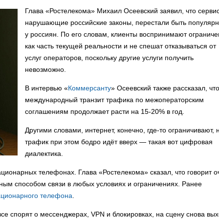
Глава «Ростелекома» Михаил Осеевский заявил, что серви
нарушающие российские законы, перестали быть популяр
у россиян. По его словам, клиенты воспринимают огранич
как часть текущей реальности и не спешат отказываться от
услуг операторов, поскольку другие услуги получить
невозможно.
В интервью «
Коммерсанту
» Осеевский также рассказал, чт
международный транзит трафика по межоператорским
соглашениям продолжает расти на 15-20% в год.
Другими словами, интернет, конечно, где-то ограничивают, 
трафик при этом бодро идёт вверх — такая вот цифровая
диалектика.
ационарных телефонах. Глава «Ростелекома» сказал, что говорит о
ным способом связи в любых условиях и ограничениях. Ранее
ационарного телефона
.
 все спорят о мессенджерах, VPN и блокировках, на сцену снова вы