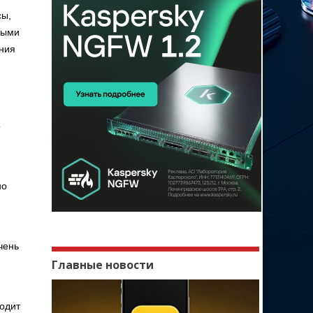
сы,
ными
ения
о
но
чень
Главные новости
ходит