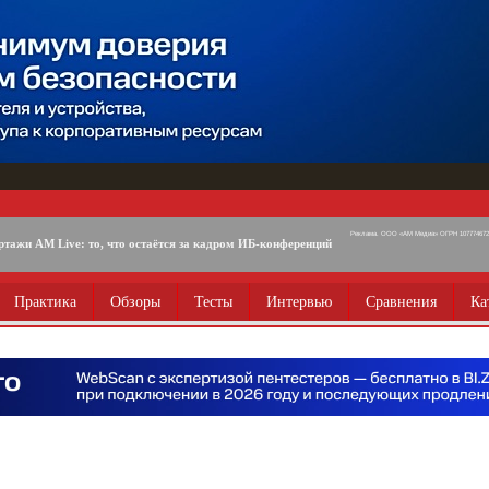
Реклама. ООО «АМ Медиа» ОГРН 1077746725
ртажи AM Live: то, что остаётся за кадром ИБ-конференций
Практика
Обзоры
Тесты
Интервью
Сравнения
Ка