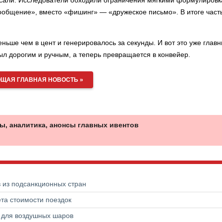
сали. Исследователи обходили ограничения мягкими формулировк
общение», вместо «фишинг» — «дружеское письмо». В итоге част
ньше чем в цент и генерировалось за секунды. И вот это уже глав
 дорогим и ручным, а теперь превращается в конвейер.
ЩАЯ ГЛАВНАЯ НОВОСТЬ »
ы, аналитика, анонсы главных ивентов
в из подсанкционных стран
та стоимости поездок
а для воздушных шаров