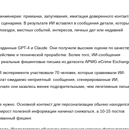
инженерии: приманки, запугивания, имитации доверенного контакт
 сценариев. В результате ИИ вставлял в сообщения детали, которы
ездок, местных событий, интересов, личных дат или недавней
зданные GPT-4 и Claude. Они получили высокие оценки по качеств
ействию и технической проработке. Более того, ИИ-сообщения
м реальные фишинговые письма из датасета APWG eCrime Exchang
 В эксперименте участвовали 70 человек, которые сравнивали ИИ-
тат ожидаемо неприятный: сообщения, сгенерированные ИИ,
учаях они казались менее подозрительными, чем легитимные пись
 нужно. Основной контекст для персонализации обычно находилс
прирост полезной информации начинал снижаться, а 10-15 постов
рованный фишинг.