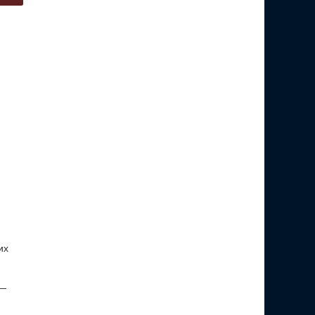
их
 —