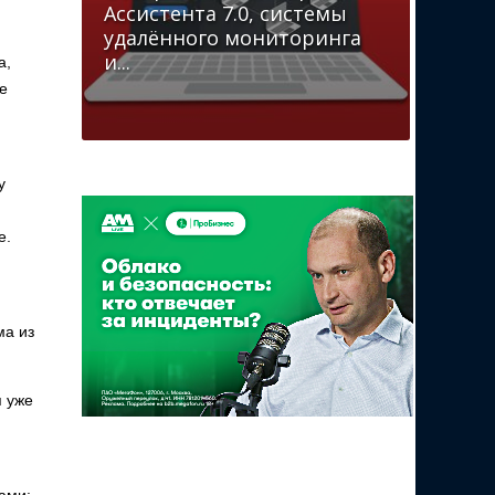
Ассистента 7.0, системы
удалённого мониторинга
и...
а,
е
у
e.
ма из
я уже