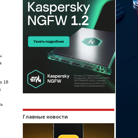
ь:
а
о 18
х
сь
Главные новости