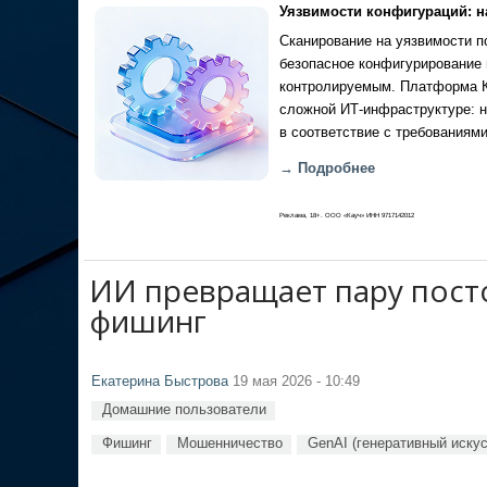
Уязвимости конфигураций: н
Сканирование на уязвимости по
безопасное конфигурирование 
контролируемым. Платформа Ка
сложной ИТ-инфраструктуре: н
в соответствие с требованиями
→ Подробнее
Реклама, 18+. ООО «Кауч» ИНН 9717142012
ИИ превращает пару посто
фишинг
Екатерина Быстрова
19 мая 2026 - 10:49
Домашние пользователи
Фишинг
Мошенничество
GenAI (генеративный иску