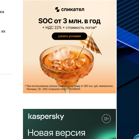
ка
 их