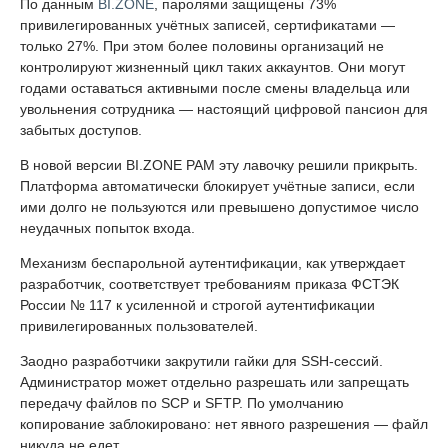
По данным
BI.ZONE
, паролями защищены 73%
привилегированных учётных записей, сертификатами —
только 27%. При этом более половины организаций не
контролируют жизненный цикл таких аккаунтов. Они могут
годами оставаться активными после смены владельца или
увольнения сотрудника — настоящий цифровой пансион для
забытых доступов.
В новой версии BI.ZONE PAM эту лавочку решили прикрыть.
Платформа автоматически блокирует учётные записи, если
ими долго не пользуются или превышено допустимое число
неудачных попыток входа.
Механизм беспарольной аутентификации, как утверждает
разработчик, соответствует требованиям приказа ФСТЭК
России № 117 к усиленной и строгой аутентификации
привилегированных пользователей.
Заодно разработчики закрутили гайки для SSH-сессий.
Администратор может отдельно разрешать или запрещать
передачу файлов по SCP и SFTP. По умолчанию
копирование заблокировано: нет явного разрешения — файл
никуда не едет.