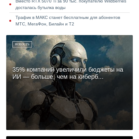
Вместо RTX 5070 Ti за 90 тыс. покупателю Wildberries
досталась бутылка воды
Трафик в МАКС станет бесплатным для абонентов
МТС, МегаФон, Билайн и Т2
НОВОСТЬ
35% компаний увеличили бюджеты на
ИИ — больше, чем на киберб...