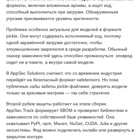
форматы, включая вложенные архивы, и ищет код,
способный выполниться при загрузке. Обнаруженным
угрозам присваивается уровень критичности.
Проблема особенно актуальна для моделей в формате
pickle. Они могут содержать исполняемый код, поэтому
одной заражённой загрузки достаточно, чтобы
злоумышленник закрепился в среде разработки. Обычный
сканер зависимостей здесь способен промахнуться: зловред
сидит не в пакете, а внутри самой модели.
В AppSec Solutions считают, что со временем индустрия
перейдёт на безопасный формат safetensors. Но пока
публичные хабы забиты pickle-файлами, доверять модели
только за красивые метрики — так себе стратегия.
Второй рубеж защиты работает на этапе сборки.
AppSec.Track формирует SBOM и проверяет библиотеки и
зависимости по собственной базе уязвимостей. Она
охватывает PyPI, npm, Maven, NuGet, CUDA, Julia и другие
экосистемы. Фид можно подключить онлайн или развернуть в
закрытом контуре.