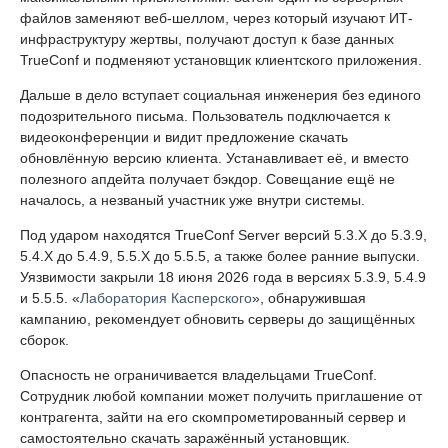
файлов заменяют веб-шеллом, через который изучают ИТ-
инфраструктуру жертвы, получают доступ к базе данных
TrueConf и подменяют установщик клиентского приложения.
Дальше в дело вступает социальная инженерия без единого
подозрительного письма. Пользователь подключается к
видеоконференции и видит предложение скачать
обновлённую версию клиента. Устанавливает её, и вместо
полезного апдейта получает бэкдор. Совещание ещё не
началось, а незваный участник уже внутри системы.
Под ударом находятся TrueConf Server версий 5.3.X до 5.3.9,
5.4.X до 5.4.9, 5.5.X до 5.5.5, а также более ранние выпуски.
Уязвимости закрыли 18 июня 2026 года в версиях 5.3.9, 5.4.9
и 5.5.5. «
Лаборатория Касперского
», обнаружившая
кампанию, рекомендует обновить серверы до защищённых
сборок.
Опасность не ограничивается владельцами TrueConf.
Сотрудник любой компании может получить приглашение от
контрагента, зайти на его скомпрометированный сервер и
самостоятельно скачать заражённый установщик.