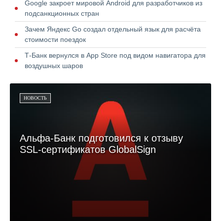
Google закроет мировой Android для разработчиков из
подсанкционных стран
Зачем Яндекс Go создал отдельный язык для расчёта
стоимости поездок
Т-Банк вернулся в App Store под видом навигатора для
воздушных шаров
НОВОСТЬ
Альфа-Банк подготовился к отзыву
SSL-сертификатов GlobalSign