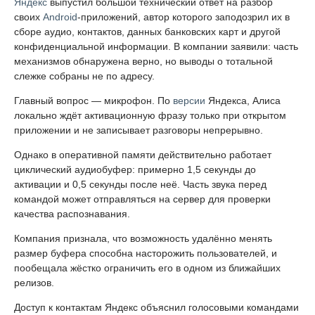
Яндекс
выпустил большой технический ответ на разбор
своих
Android
-приложений, автор которого заподозрил их в
сборе аудио, контактов, данных банковских карт и другой
конфиденциальной информации. В компании заявили: часть
механизмов обнаружена верно, но выводы о тотальной
слежке собраны не по адресу.
Главный вопрос — микрофон. По
версии
Яндекса, Алиса
локально ждёт активационную фразу только при открытом
приложении и не записывает разговоры непрерывно.
Однако в оперативной памяти действительно работает
циклический аудиобуфер: примерно 1,5 секунды до
активации и 0,5 секунды после неё. Часть звука перед
командой может отправляться на сервер для проверки
качества распознавания.
Компания признала, что возможность удалённо менять
размер буфера способна насторожить пользователей, и
пообещала жёстко ограничить его в одном из ближайших
релизов.
Доступ к контактам Яндекс объяснил голосовыми командами