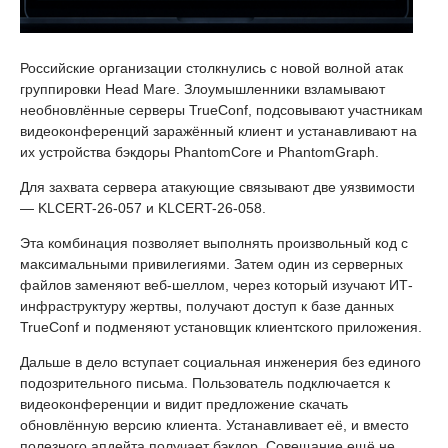
Российские организации столкнулись с новой волной атак
группировки Head Mare. Злоумышленники взламывают
необновлённые серверы TrueConf, подсовывают участникам
видеоконференций заражённый клиент и устанавливают на
их устройства бэкдоры PhantomCore и PhantomGraph.
Для захвата сервера атакующие связывают две уязвимости
— KLCERT-26-057 и KLCERT-26-058.
Эта комбинация позволяет выполнять произвольный код с
максимальными привилегиями. Затем один из серверных
файлов заменяют веб-шеллом, через который изучают ИТ-
инфраструктуру жертвы, получают доступ к базе данных
TrueConf и подменяют установщик клиентского приложения.
Дальше в дело вступает социальная инженерия без единого
подозрительного письма. Пользователь подключается к
видеоконференции и видит предложение скачать
обновлённую версию клиента. Устанавливает её, и вместо
полезного апдейта получает бэкдор. Совещание ещё не