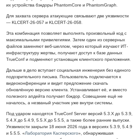
их устройства бэкдоры PhantomCore и PhantomGraph.
Для захвата сервера атакующие связывают две уязвимости
— KLCERT-26-057 и KLCERT-26-058.
Эта комбинация позволяет выполнять произвольный код с
максимальными привилегиями. Затем один из серверных
файлов заменяют веб-шеллом, через который изучают ИТ-
инфраструктуру жертвы, получают доступ к базе данных
TrueConf и подменяют установщик клиентского приложения.
Дальше в дело вступает социальная инженерия без единого
подозрительного письма. Пользователь подключается к
видеоконференции и видит предложение скачать
обновлённую версию клиента. Устанавливает её, и вместо
полезного апдейта получает бэкдор. Совещание ещё не
началось, а незваный участник уже внутри системы.
Под ударом находятся TrueConf Server версий 5.3.X до 5.3.9,
5.4.X до 5.4.9, 5.5.X до 5.5.5, а также более ранние выпуски.
Уязвимости закрыли 18 июня 2026 года в версиях 5.3.9, 5.4.9
и 5.5.5. «
Лаборатория Касперского
», обнаружившая