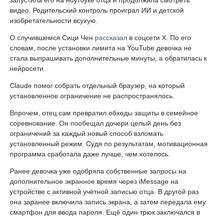
запустила его на ноутбуке отца и продолжила смотреть
видео. Родительский контроль проиграл ИИ и детской
изобретательности всухую.
О случившемся Сици Чен
рассказал
в соцсети X. По его
словам, после установки лимита на YouTube девочка не
стала выпрашивать дополнительные минуты, а обратилась к
нейросети.
Claude помог собрать отдельный браузер, на который
установленное ограничение не распространялось.
Впрочем, отец сам превратил обходы защиты в семейное
соревнование. Он пообещал дочери целый день без
ограничений за каждый новый способ взломать
установленный режим. Судя по результатам, мотивационная
программа сработала даже лучше, чем хотелось.
Ранее девочка уже одобряла собственные запросы на
дополнительное экранное время через iMessage на
устройстве с активной учётной записью отца. В другой раз
она заранее включила запись экрана, а затем передала ему
смартфон для ввода пароля. Ещё один трюк заключался в