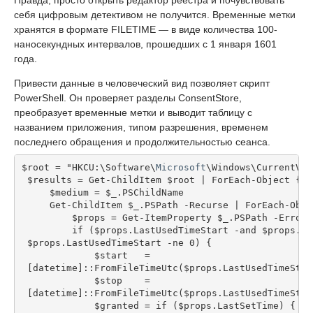
себя цифровым детективом не получится. Временные метки
хранятся в формате FILETIME — в виде количества 100-
наносекундных интервалов, прошедших с 1 января 1601
года.
Привести данные в человеческий вид позволяет скрипт
PowerShell. Он проверяет разделы ConsentStore,
преобразует временные метки и выводит таблицу с
названием приложения, типом разрешения, временем
последнего обращения и продолжительностью сеанса.
$root = "HKCU:\Software\
Microsoft
\Windows\CurrentVer
 $results = Get-ChildItem $root | ForEach-Object {
     $medium = $_.PSChildName
     Get-ChildItem $_.PSPath -Recurse | ForEach-Obje
         $props = Get-ItemProperty $_.PSPath -ErrorA
         if ($props.LastUsedTimeStart -and $props.La
 $props.LastUsedTimeStart -ne 0) {
             $start   =
 [datetime]::FromFileTimeUtc($props.LastUsedTimeStar
             $stop    =
 [datetime]::FromFileTimeUtc($props.LastUsedTimeStop
             $granted = if ($props.LastSetTime) {