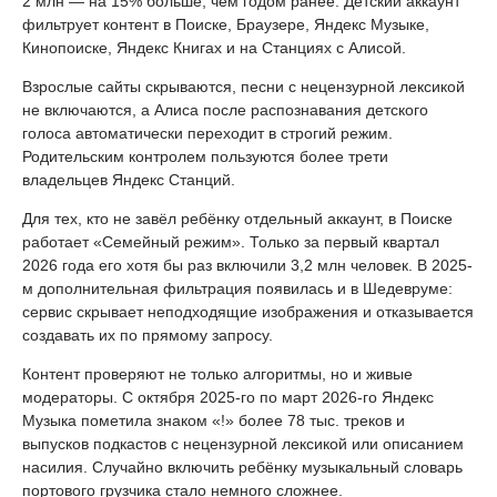
2 млн — на 15% больше, чем годом ранее. Детский аккаунт
фильтрует контент в Поиске, Браузере, Яндекс Музыке,
Кинопоиске, Яндекс Книгах и на Станциях с Алисой.
Взрослые сайты скрываются, песни с нецензурной лексикой
не включаются, а Алиса после распознавания детского
голоса автоматически переходит в строгий режим.
Родительским контролем пользуются более трети
владельцев Яндекс Станций.
Для тех, кто не завёл ребёнку отдельный аккаунт, в Поиске
работает «Семейный режим». Только за первый квартал
2026 года его хотя бы раз включили 3,2 млн человек. В 2025-
м дополнительная фильтрация появилась и в Шедевруме:
сервис скрывает неподходящие изображения и отказывается
создавать их по прямому запросу.
Контент проверяют не только алгоритмы, но и живые
модераторы. С октября 2025-го по март 2026-го Яндекс
Музыка пометила знаком «!» более 78 тыс. треков и
выпусков подкастов с нецензурной лексикой или описанием
насилия. Случайно включить ребёнку музыкальный словарь
портового грузчика стало немного сложнее.