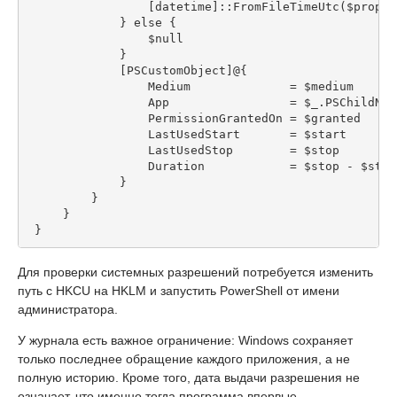
                 [datetime]::FromFileTimeUtc($props.
             } else {
                 $null
             }
             [PSCustomObject]@{
                 Medium              = $medium
                 App                 = $_.PSChildNam
                 PermissionGrantedOn = $granted
                 LastUsedStart       = $start
                 LastUsedStop        = $stop
                 Duration            = $stop - $star
             }
         }
     }
 }
Для проверки системных разрешений потребуется изменить
путь с HKCU на HKLM и запустить PowerShell от имени
администратора.
У журнала есть важное ограничение: Windows сохраняет
только последнее обращение каждого приложения, а не
полную историю. Кроме того, дата выдачи разрешения не
означает, что именно тогда программа впервые