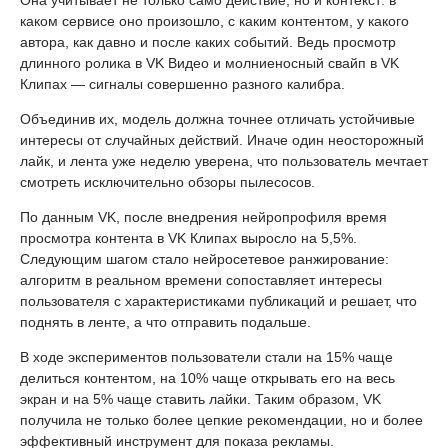
Она учитывает не только само действие, но и контекст: в
каком сервисе оно произошло, с каким контентом, у какого
автора, как давно и после каких событий. Ведь просмотр
длинного ролика в VK Видео и молниеносный свайп в VK
Клипах — сигналы совершенно разного калибра.
Объединив их, модель должна точнее отличать устойчивые
интересы от случайных действий. Иначе один неосторожный
лайк, и лента уже неделю уверена, что пользователь мечтает
смотреть исключительно обзоры пылесосов.
По данным VK, после внедрения нейропрофиля время
просмотра контента в VK Клипах выросло на 5,5%.
Следующим шагом стало нейросетевое ранжирование:
алгоритм в реальном времени сопоставляет интересы
пользователя с характеристиками публикаций и решает, что
поднять в ленте, а что отправить подальше.
В ходе экспериментов пользователи стали на 15% чаще
делиться контентом, на 10% чаще открывать его на весь
экран и на 5% чаще ставить лайки. Таким образом, VK
получила не только более цепкие рекомендации, но и более
эффективный инструмент для показа рекламы.