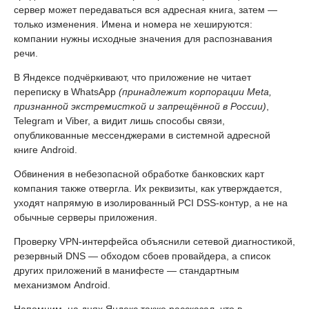
сервер может передаваться вся адресная книга, затем —
только изменения. Имена и номера не хешируются:
компании нужны исходные значения для распознавания
речи.
В Яндексе подчёркивают, что приложение не читает
переписку в WhatsApp
(принадлежит корпорации Meta,
признанной экстремисткой и запрещённой в России)
,
Telegram и Viber, а видит лишь способы связи,
опубликованные мессенджерами в системной адресной
книге Android.
Обвинения в небезопасной обработке банковских карт
компания также отвергла. Их реквизиты, как утверждается,
уходят напрямую в изолированный PCI DSS-контур, а не на
обычные серверы приложения.
Проверку VPN-интерфейса объяснили сетевой диагностикой,
резервный DNS — обходом сбоев провайдера, а список
других приложений в манифесте — стандартным
механизмом Android.
Напомним, на днях Яндекс также рассказал, что в