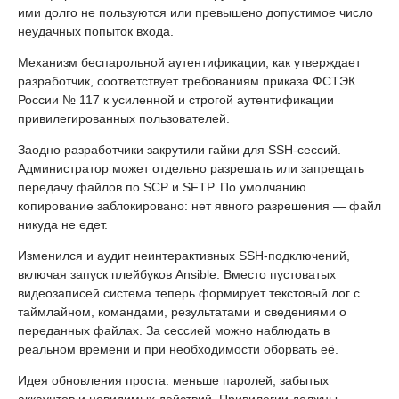
ими долго не пользуются или превышено допустимое число
неудачных попыток входа.
Механизм беспарольной аутентификации, как утверждает
разработчик, соответствует требованиям приказа ФСТЭК
России № 117 к усиленной и строгой аутентификации
привилегированных пользователей.
Заодно разработчики закрутили гайки для SSH-сессий.
Администратор может отдельно разрешать или запрещать
передачу файлов по SCP и SFTP. По умолчанию
копирование заблокировано: нет явного разрешения — файл
никуда не едет.
Изменился и аудит неинтерактивных SSH-подключений,
включая запуск плейбуков Ansible. Вместо пустоватых
видеозаписей система теперь формирует текстовый лог с
таймлайном, командами, результатами и сведениями о
переданных файлах. За сессией можно наблюдать в
реальном времени и при необходимости оборвать её.
Идея обновления проста: меньше паролей, забытых
аккаунтов и невидимых действий. Привилегии должны