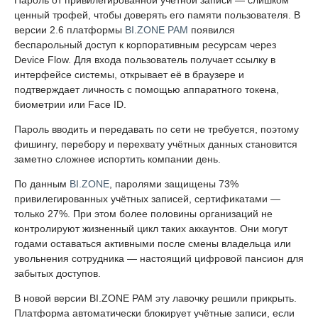
ценный трофей, чтобы доверять его памяти пользователя. В
версии 2.6 платформы
BI.ZONE PAM
появился
беспарольный доступ к корпоративным ресурсам через
Device Flow. Для входа пользователь получает ссылку в
интерфейсе системы, открывает её в браузере и
подтверждает личность с помощью аппаратного токена,
биометрии или Face ID.
Пароль вводить и передавать по сети не требуется, поэтому
фишингу, перебору и перехвату учётных данных становится
заметно сложнее испортить компании день.
По данным
BI.ZONE
, паролями защищены 73%
привилегированных учётных записей, сертификатами —
только 27%. При этом более половины организаций не
контролируют жизненный цикл таких аккаунтов. Они могут
годами оставаться активными после смены владельца или
увольнения сотрудника — настоящий цифровой пансион для
забытых доступов.
В новой версии BI.ZONE PAM эту лавочку решили прикрыть.
Платформа автоматически блокирует учётные записи, если