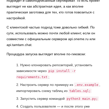
подойдёт и самоподписанный сертификат. То есть проект
выглядит не как абстрактная идея, а как вполне
практическая заготовка для тех, кто готов повозиться с
настройкой.
С клиентской частью подход тоже довольно гибкий. По
сути, использовать можно почти любой клиент, если он
совместим с официальным сервером api.oneme.ru или
api.tamtam.chat.
Процедура запуска выглядит вполне по-гиковски:
Нужно клонировать репозиторий, установить
зависимости через
pip install -r
;
requirements.txt
Настроить сервер по примеру из
,
.env.example
импортировать схему таблиц из
tables.sql;
Запустить сервер командой
python3 main.py;
С
оздать пользователя — и после этого уже