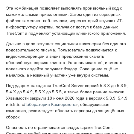
Эта комбинация позволяет выполнять произвольный код с
максимальными привилегиями. Затем один из серверных
файлов заменяют веб-шеллом, через который изучают ИТ-
инфраструктуру жертвы, получают доступ к базе данных
TrueConf и подменяют установщик клиентского приложения.
Дальше в дело вступает социальная инженерия без единого
подозрительного письма. Пользователь подключается к
видеоконференции и видит предложение скачать
обновлённую версию клиента. Устанавливает её, и вместо
полезного апдейта получает бэкдор. Совещание ещё не
началось, а незваный участник уже внутри системы.
Под ударом находятся TrueConf Server версий 5.3.X до 5.3.9,
5.4.X до 5.4.9, 5.5.X до 5.5.5, а также более ранние выпуски.
Уязвимости закрыли 18 июня 2026 года в версиях 5.3.9, 5.4.9
и 5.5.5. «
Лаборатория Касперского
», обнаружившая
кампанию, рекомендует обновить серверы до защищённых
сборок.
Опасность не ограничивается владельцами TrueConf.
Сотрудник любой компании может получить приглашение от