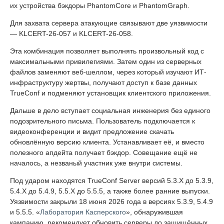
их устройства бэкдоры PhantomCore и PhantomGraph.
Для захвата сервера атакующие связывают две уязвимости
— KLCERT-26-057 и KLCERT-26-058.
Эта комбинация позволяет выполнять произвольный код с
максимальными привилегиями. Затем один из серверных
файлов заменяют веб-шеллом, через который изучают ИТ-
инфраструктуру жертвы, получают доступ к базе данных
TrueConf и подменяют установщик клиентского приложения.
Дальше в дело вступает социальная инженерия без единого
подозрительного письма. Пользователь подключается к
видеоконференции и видит предложение скачать
обновлённую версию клиента. Устанавливает её, и вместо
полезного апдейта получает бэкдор. Совещание ещё не
началось, а незваный участник уже внутри системы.
Под ударом находятся TrueConf Server версий 5.3.X до 5.3.9,
5.4.X до 5.4.9, 5.5.X до 5.5.5, а также более ранние выпуски.
Уязвимости закрыли 18 июня 2026 года в версиях 5.3.9, 5.4.9
и 5.5.5. «
Лаборатория Касперского
», обнаружившая
кампанию, рекомендует обновить серверы до защищённых