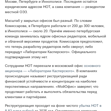
Москве, Петербурге и Иннополисе. Последняя остаётся
юридическим адресом НОТ, а сама компания — резидентом
местной ОЭЗ.
Масштаб у закрытых офисов был разный. По словам
Комиссарова, в Петербурге работали от 200 до 300 человек,
в Иннополисе — около 20. Причём именно петербургская
команда занималась ядром офисных редакторов, мобильной
и облачной версиями продуктов. Комиссаров предположил,
что теперь разработку редакторов либо свернут, либо
передадут «Лаборатории Касперского». Официального
подтверждения этому нет.
Сотрудники НОТ переехали в московский офис
основного
акционера — «Лаборатории Касперского»
. В компаниях
происходящее называют реструктуризацией ради
финансовой устойчивости и концентрации на наиболее
перспективных направлениях. «МойОфис» заверяет, что
продолжает работать и выполнять обязательства перед
клиентами и партнёрами.
Реструктуризация проходит на фоне чистого
убытка НОТ в
8,82 млрд рублей
за 2025 год. Одновременно компания