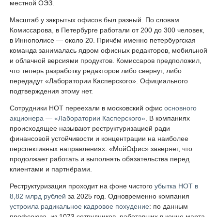
местной ОЭЗ.
Масштаб у закрытых офисов был разный. По словам
Комиссарова, в Петербурге работали от 200 до 300 человек,
в Иннополисе — около 20. Причём именно петербургская
команда занималась ядром офисных редакторов, мобильной
и облачной версиями продуктов. Комиссаров предположил,
что теперь разработку редакторов либо свернут, либо
передадут «Лаборатории Касперского». Официального
подтверждения этому нет.
Сотрудники НОТ переехали в московский офис
основного
акционера — «Лаборатории Касперского»
. В компаниях
происходящее называют реструктуризацией ради
финансовой устойчивости и концентрации на наиболее
перспективных направлениях. «МойОфис» заверяет, что
продолжает работать и выполнять обязательства перед
клиентами и партнёрами.
Реструктуризация проходит на фоне чистого
убытка НОТ в
8,82 млрд рублей
за 2025 год. Одновременно компания
устроила радикальное кадровое похудение
: по данным
профсоюза, из 1073 сотрудников, работавших в конце марта