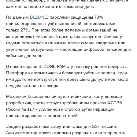
фишингу, перебору и перехвату учётных данных становится
заметно сложнее испортить компании день.
По данным
BI.ZONE
, паролями защищены 73%
привилегированных учётных записей, сертификатами —
только 27%. При этом более половины организаций не
контролируют жизненный цикл таких аккаунтов. Они могут
годами оставаться активными после смены владельца или
увольнения сотрудника — настоящий цифровой пансион для
забытых доступов.
В новой версии BI.ZONE PAM эту лавочку решили прикрыть.
Платформа автоматически блокирует учётные записи, если
ими долго не пользуются или превышено допустимое число
неудачных попыток входа.
Механизм беспарольной аутентификации, как утверждает
разработчик, соответствует требованиям приказа ФСТЭК
России № 117 к усиленной и строгой аутентификации
привилегированных пользователей.
Заодно разработчики закрутили гайки для SSH-сессий.
Администратор может отдельно разрешать или запрещать