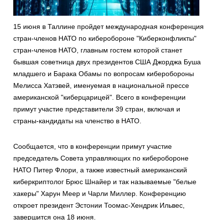
15 июня в Таллине пройдет международная конференция
стран-членов НАТО по киберобороне "Киберконфликты"
стран-членов НАТО, главным гостем которой станет
бывшая советница двух президентов США Джорджа Буша
младшего и Барака Обамы по вопросам киберобороны
Мелисса Хатэвей, именуемая в национальной прессе
американской "киберцарицей". Всего в конференции
примут участие представители 39 стран, включая и
страны-кандидаты на членство в НАТО.
Сообщается, что в конференции примут участие
председатель Совета управляющих по киберобороне
НАТО Питер Флори, а также известный американский
киберкриптолог Брюс Шнайер и так называемые "белые
хакеры" Харун Меер и Чарли Миллер. Конференцию
откроет президент Эстонии Тоомас-Хендрик Ильвес,
завершится она 18 июня.