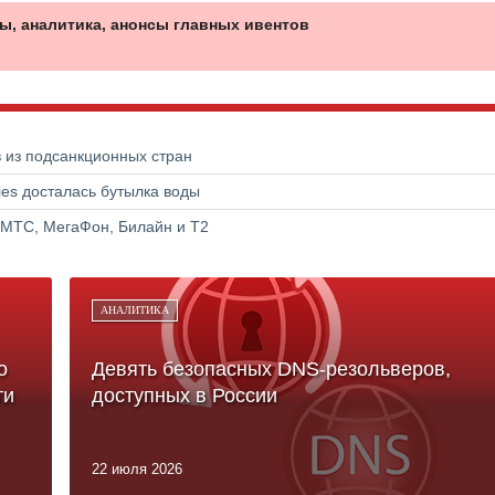
ы, аналитика, анонсы главных ивентов
в из подсанкционных стран
ries досталась бутылка воды
 МТС, МегаФон, Билайн и Т2
АНАЛИТИКА
о
Девять безопасных DNS-резольверов,
ти
доступных в России
22 июля 2026