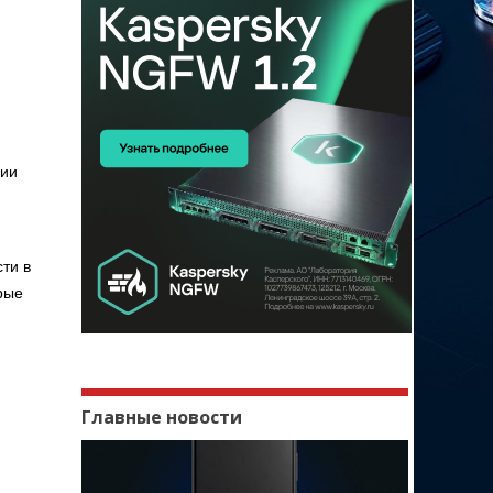
нии
ти в
рые
Главные новости