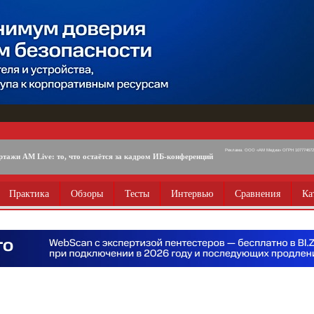
Реклама. ООО «АМ Медиа» ОГРН 1077746725
ртажи AM Live: то, что остаётся за кадром ИБ-конференций
Практика
Обзоры
Тесты
Интервью
Сравнения
Ка