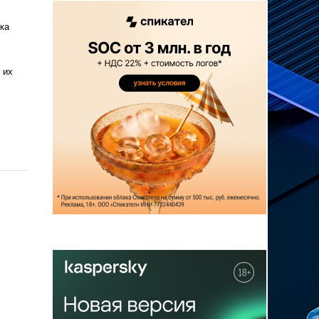
ка
 их