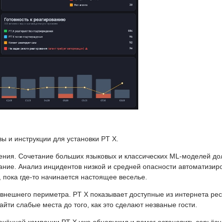
ы и инструкции для установки PT X.
ния. Сочетание больших языковых и классических ML-моделей до
ание. Анализ инцидентов низкой и средней опасности автоматизир
 пока где-то начинается настоящее веселье.
нешнего периметра. PT X показывает доступные из интернета ре
ти слабые места до того, как это сделают незваные гости.
ключённой компании PT X уже обнаружил и помог остановить серьёз