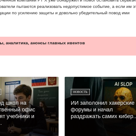
ователи пытаются реализовать недопустимое событие, а если им э
дации по усилению защиты и довольно убедительный повод ими
ы, аналитика, анонсы главных ивентов
НОВОСТЬ
д школ на
ИИ заполонил хакерские
твенный офис
форумы и начал
ят учебники и
раздражать самих кибер..
.