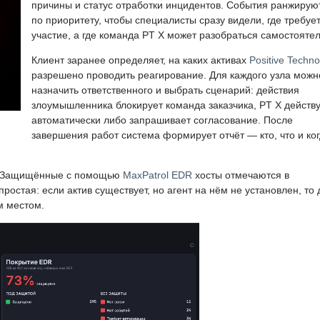
причины и статус отработки инцидентов. События ранжирую
по приоритету, чтобы специалисты сразу видели, где требуе
участие, а где команда PT X может разобраться самостоятел
Клиент заранее определяет, на каких активах
Positive Techno
разрешено проводить реагирование. Для каждого узла можн
назначить ответственного и выбрать сценарий: действия
злоумышленника блокирует команда заказчика, PT X действ
автоматически либо запрашивает согласование. После
завершения работ система формирует отчёт — кто, что и ко
а. Защищённые с помощью
MaxPatrol EDR
хосты отмечаются в
остая: если актив существует, но агент на нём не установлен, то 
м местом.