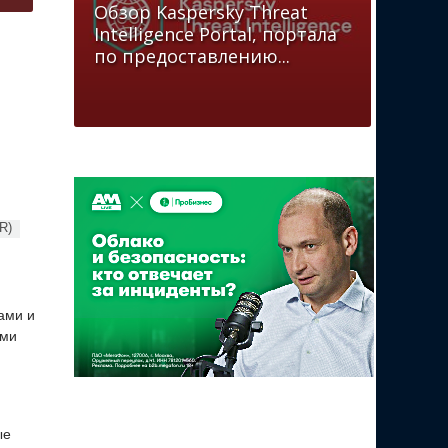
Обзор Kaspersky Threat
Intelligence Portal, портала
по предоставлению...
R)
ами и
ыми
ые