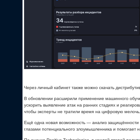
Через личный кабинет также можно скачать дистрибутив
В обновлении расширили применение машинного обуче
ускорить выявление атак на ранних стадиях и реагиров
чтобы эксперты не тратили время на цифровую мелочь,
Ещё одна новая возможность — анализ защищённости в
глазами потенциального злоумышленника и помогает най
По оценке Positive Technologies, в каждой второй под