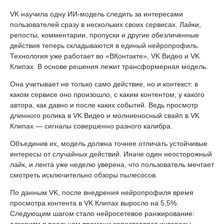
VK научила одну ИИ-модель следить за интересами
пользователей сразу в нескольких своих сервисах. Лайки,
репосты, комментарии, пропуски и другие обезличенные
действия теперь складываются в единый нейропрофиль.
Технология уже работает во «ВКонтакте», VK Видео и VK
Клипах. В основе решения лежит трансформерная модель.
Она учитывает не только само действие, но и контекст: в
каком сервисе оно произошло, с каким контентом, у какого
автора, как давно и после каких событий. Ведь просмотр
длинного ролика в VK Видео и молниеносный свайп в VK
Клипах — сигналы совершенно разного калибра.
Объединив их, модель должна точнее отличать устойчивые
интересы от случайных действий. Иначе один неосторожный
лайк, и лента уже неделю уверена, что пользователь мечтает
смотреть исключительно обзоры пылесосов.
По данным VK, после внедрения нейропрофиля время
просмотра контента в VK Клипах выросло на 5,5%.
Следующим шагом стало нейросетевое ранжирование:
алгоритм в реальном времени сопоставляет интересы