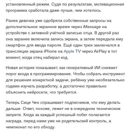
установленный режим. Судя по результатам, мотивационная
программа сработала даже лучше, чем хотелось.
Ранее девочка уже одобряла собственные запросы на
дополнительное экранное время через iMessage на
устройстве с активной учётной записью отца. В другой раз
она заранее включила запись экрана, а затем передала ему
смартфон для ввода пароля. Ещё один трюк заключался в
трансляции экрана iPhone на
Apple
TV через AirPlay в тот
момент, когда отец набирал код.
Новая история показывает, как генеративный ИИ снижает
порог входа в программирование. Чтобы собрать инструмент
для решения конкретной задачи, ребёнку уже необязательно
годами изучать разработку, а достаточно правильно
объяснить нейросети, что требуется.
Теперь Сици Чен спрашивает подписчиков, что ему делать
дальше. Ответ, похоже, лежит не в очередном техническом
запрете. Когда за каждый успешный побег полагается
награда, перед нами уже не родительский контроль, а
чемпионат по его обходу.