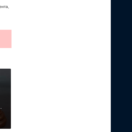
ента,
.