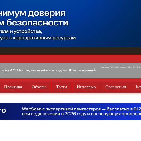
Реклама. ООО «АМ Медиа» ОГРН 1077746725
ртажи AM Live: то, что остаётся за кадром ИБ-конференций
Практика
Обзоры
Тесты
Интервью
Сравнения
Ка