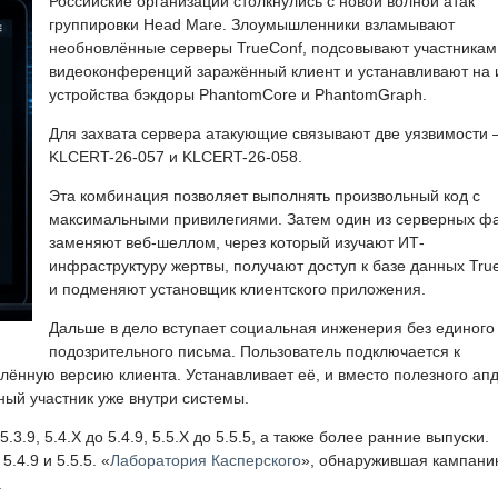
Российские организации столкнулись с новой волной атак
группировки Head Mare. Злоумышленники взламывают
необновлённые серверы TrueConf, подсовывают участникам
видеоконференций заражённый клиент и устанавливают на 
устройства бэкдоры PhantomCore и PhantomGraph.
Для захвата сервера атакующие связывают две уязвимости
KLCERT-26-057 и KLCERT-26-058.
Эта комбинация позволяет выполнять произвольный код с
максимальными привилегиями. Затем один из серверных ф
заменяют веб-шеллом, через который изучают ИТ-
инфраструктуру жертвы, получают доступ к базе данных Tru
и подменяют установщик клиентского приложения.
Дальше в дело вступает социальная инженерия без единого
подозрительного письма. Пользователь подключается к
ённую версию клиента. Устанавливает её, и вместо полезного ап
ный участник уже внутри системы.
3.9, 5.4.X до 5.4.9, 5.5.X до 5.5.5, а также более ранние выпуски.
.4.9 и 5.5.5. «
Лаборатория Касперского
», обнаружившая кампани
.