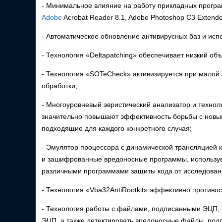
- Минимальное влияние на работу прикладных программ
Adobe
Acrobat Reader 8.1, Adobe Photoshop C3 Extende
- Автоматическое обновление антивирусных баз и исп
- Технология «Deltapatching» обеспечивает низкий об
- Технология «SOTeCheck» активизируется при малой
обработки;
- Многоуровневый эвристический анализатор и техно
значительно повышают эффективность борьбы с новы
подходящие для каждого конкретного случая;
- Эмулятор процессора с динамической трансляцией
и зашифрованные вредоносные программы, используе
различными программами защиты кода от исследован
- Технология «Vba32AntiRootkit» эффективно противос
- Технология работы с файлами, подписанными ЭЦП, 
ЭЦП, а также детектировать вредоносные файлы, под