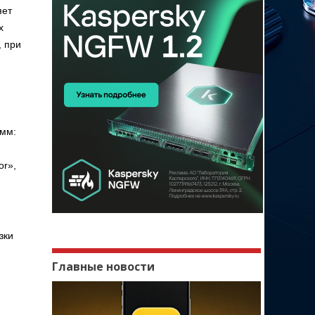
яет
x
, при
амм:
or»,
зки
Главные новости