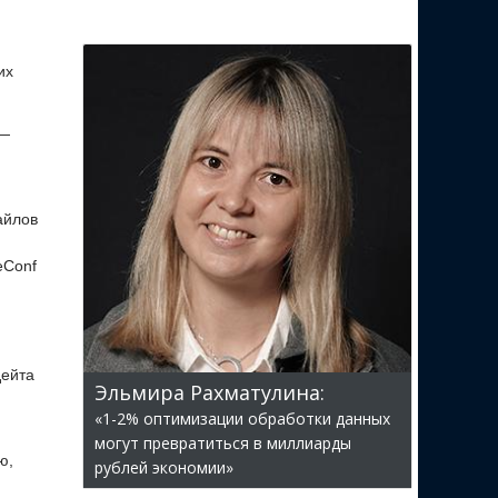
их
 —
айлов
eConf
дейта
Эльмира Рахматулина:
«1-2% оптимизации обработки данных
могут превратиться в миллиарды
ю,
рублей экономии»