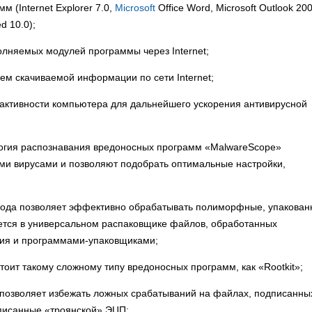
 (Internet Explorer 7.0,
Microsoft
Office Word, Microsoft Outlook 200
d 10.0);
олняемых модулей программы через Internet;
ъем скачиваемой информации по сети Internet;
 активности компьютера для дальнейшего ускорения антивирусной
логия распознавания вредоносных программ «MalwareScope»
ми вирусами и позволяют подобрать оптимальные настройки,
 кода позволяет эффективно обрабатывать полиморфные, упакова
тся в универсальном распаковщике файлов, обработанных
ия и программами-упаковщиками;
тоит такому сложному типу вредоносных программ, как «Rootkit»;
позволяет избежать ложных срабатываний на файлах, подписанны
писанные «троянской» ЭЦП;