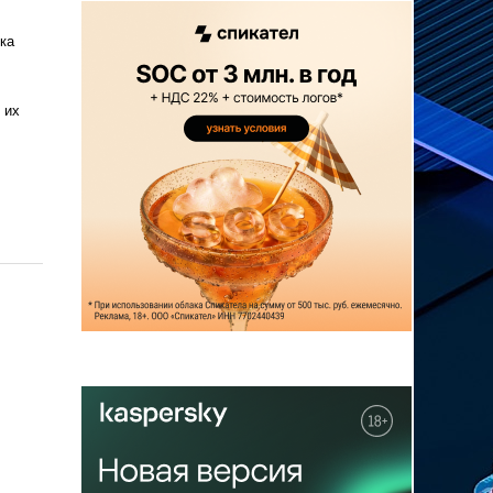
ка
 их