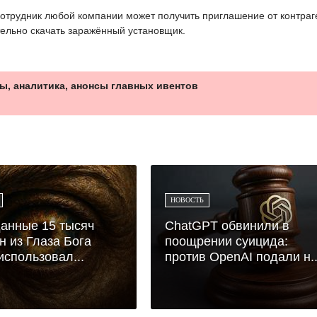
отрудник любой компании может получить приглашение от контраг
тельно скачать заражённый установщик.
ы, аналитика, анонсы главных ивентов
НОВОСТЬ
анные 15 тысяч
ChatGPT обвинили в
н из Глаза Бога
поощрении суицида:
использовал...
против OpenAI подали н..