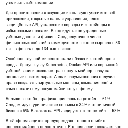
увеличить счёт компании.
Для проникновения атакующие используют уязвимые веб-
приложения, открытые панели управления, плохо
защищённые API, устаревшие серверы и контейнеры с
избыточными правами. В ход идут также украденные
учётные данные и фишинг. Среднесуточное число
фишинговых событий в коммерческом секторе выросло с 56
тыс. в феврале до 134 тыс. в июне.
Особенно вкусной мишенью стали облака и контейнерные
среды. Доступ к узлу Kubernetes, Docker API или сервисной
учётной записи позволяет развернуть майнер сразу на
нескольких экземплярах. А если злоумышленник получил
право создавать виртуальные машины, компания ещё и
сама оплатит ему новую майнинговую ферму.
Больше всего бот-трафика пришлось на ретейл — 61%.
Следом идут туристические сервисы с 34% и гостиничный
бизнес с 5%. В атаках на API лидирует тот же ретейл — 58%.
В «Информзащите» предупреждают: просто прибить
процесс майнера недостаточно. Его появление означает, что