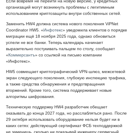
Если вовремя не перейти на новую версию, у кредитных
организаций могут возникнуть проблемы с легитимным
использованием криптозащиты внутри собственных сетей.
Заменить HW4 должна система нового поколения ViPNet
Coordinator HW5. «
Инфотекс
» уведомила клиентов о порядке
миграции ещё 18 ноября 2025 года, однако обновиться
успели не все банки. Теперь календарь начинает
выразительно постукивать пальцем по столу, сообщает
«
Коммерсантъ
» со ссылкой на письмо компании
«Инфотекс».
HW5 совмещает криптографический VPN-шлюз, межсетевой
экран следующего поколения, глубокую инспекцию трафика,
а также средства обнаружения и предотвращения
вторжений. Кроме того, система поддерживает новые
алгоритмы шифрования.
Техническую поддержку HW4 разработчик обещает
оказывать до конца 2027 года, но расслабляться рано. После
29 октября использовать оборудование нельзя будет ни в
каких сетях: действующий сертификат ФСБ техподдержкой
не заменишь, сколько ни показывай инженеру сервисный