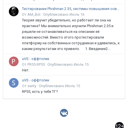
Тестирование Phishman 2.35, системы повышения осведомлённости пользователей в сфере ИБ
От AM_Bot ·
Опубликовано
Июль 16
Теория звучит убедительно, но работает ли она на
практике? Мы внимательно изучили Phishman 2.35 и
решили не останавливаться на описании её
возможностей. Вместо этого протестировали
платформу на собственных сотрудниках и удивились, к
каким результатам это привело. 1. Введение2...
uVS - оффтопик
От PR55.RP55 ·
Опубликовано
Июль 15
Нет.
uVS - оффтопик
От santy ·
Опубликовано
Июль 15
RP55, есть у тебя ТГ?