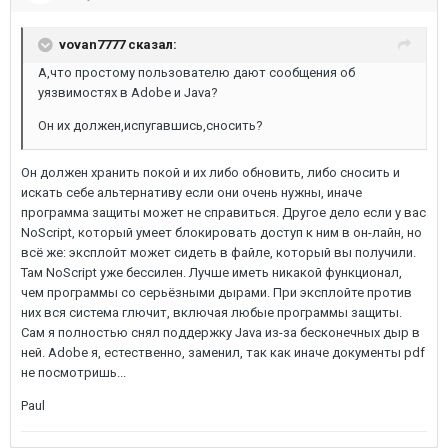
vovan7777 сказал:
А,что простому пользователю дают сообщения об
уязвимостях в Adobe и Java?
Он их должен,испугавшись,сносить?
Он должен хранить покой и их либо обновить, либо сносить и
искать себе альтернативу если они очень нужны, иначе
программа защиты может не справиться. Другое дело если у вас
NoScript, который умеет блокировать доступ к ним в он-лайн, но
всё же: эксплойт может сидеть в файле, который вы получили.
Там NoScript уже бессилен. Лучше иметь никакой функционал,
чем программы со серьёзными дырами. При эксплойте против
них вся система глючит, включая любые программы защиты.
Сам я полностью снял поддержку Java из-за бесконечных дыр в
ней. Adobe я, естественно, заменил, так как иначе документы pdf
не посмотришь...
Paul