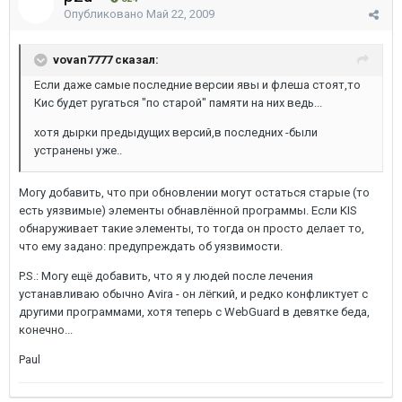
Опубликовано
Май 22, 2009
vovan7777 сказал:
Если даже самые последние версии явы и флеша стоят,то
Кис будет ругаться "по старой" памяти на них ведь...
хотя дырки предыдущих версий,в последних -были
устранены уже..
Могу добавить, что при обновлении могут остаться старые (то
есть уязвимые) элементы обнавлённой программы. Если KIS
обнаруживает такие элементы, то тогда он просто делает то,
что ему задано: предупреждать об уязвимости.
P.S.: Могу ещё добавить, что я у людей после лечения
устанавливаю обычно Avira - он лёгкий, и редко конфликтует с
другими программами, хотя теперь с WebGuard в девятке беда,
конечно...
Paul