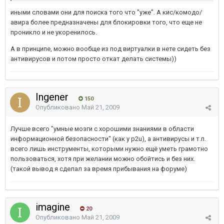
иными словами они для поиска того что "уже". А кис/комодо/
авира более предназначены для блокировки того, что еще не
проникло и не укоренилось.
А в принципе, можно вообще из под виртуалки в нете сидеть без
антивирусов и потом просто откат делать системы))
Ingener
150
Опубликовано
Май 21, 2009
Лучше всего "умные мозги с хорошими знаниями в области
информационной безопасности" (как у p2u), а антивирусы и т.п.
всего лишь инструменты, которыми нужно ещё уметь грамотно
пользоваться, хотя при желании можно обойтись и без них.
(такой вывод я сделал за время прибывания на форуме)
imagine
20
Опубликовано
Май 21, 2009