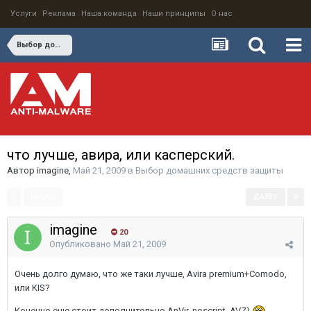
Услуги
Реклама
Наша команда
Наши принципы
О нас
Выбор домашних средств защиты
что лучше, авира, или касперский.
Автор
imagine
,
Май 21, 2009
в
Выбор домашних средств защиты
НАЗАД
ДАЛЕЕ
Страница 1 из 6
imagine
20
Опубликовано
Май 21, 2009
Очень долго думаю, что же таки лучше, Avira premium+Comodo,
или KIS?
Конечно еще стоит дополнительно AnVir, noscript, AVZ)