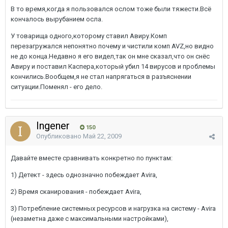
В то время,когда я пользовался ослом тоже были тяжести.Всё
кончалось вырубанием осла.
У товарища одного,которому ставил Авиру.Комп
перезагружался непонятно почему и чистили комп AVZ,но видно
не до конца.Недавно я его видел,так он мне сказал,что он снёс
Авиру и поставил Каспера,который убил 14 вирусов и проблемы
кончились.Вообщем,я не стал напрягаться в разъяснении
ситуации.Поменял - его дело.
Ingener
150
Опубликовано
Май 22, 2009
Давайте вместе сравнивать конкретно по пунктам:
1) Детект - здесь однозначно побеждает Avira,
2) Время сканирования - побеждает Avira,
3) Потребление системных ресурсов и нагрузка на систему - Avira
(незаметна даже с максимальными настройками),