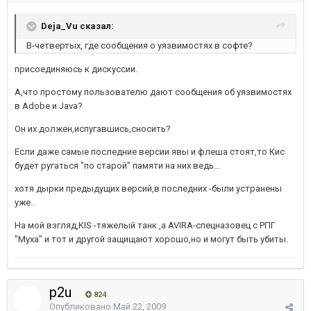
Deja_Vu сказал:
В-четвертых, где сообщения о уязвимостях в софте?
присоединяюсь к дискуссии.
А,что простому пользователю дают сообщения об уязвимостях
в Adobe и Java?
Он их должен,испугавшись,сносить?
Если даже самые последние версии явы и флеша стоят,то Кис
будет ругаться "по старой" памяти на них ведь...
хотя дырки предыдущих версий,в последних -были устранены
уже..
На мой взгляд,KIS -тяжелый танк ,а AVIRA-спецназовец с РПГ
"Муха" и тот и другой защищают хорошо,но и могут быть убиты.
p2u
824
Опубликовано
Май 22, 2009