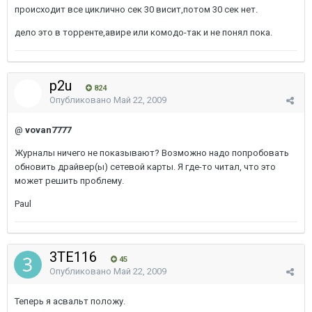
происходит все циклично сек 30 висит,потом 30 сек нет.
дело это в торренте,авире или комодо-так и не понял пока.
p2u
824
Опубликовано
Май 22, 2009
@
vovan7777
Журналы ничего не показывают? Возможно надо попробовать
обновить драйвер(ы) сетевой карты. Я где-то читал, что это
может решить проблему.
Paul
3TE116
45
Опубликовано
Май 22, 2009
Теперь я асвальт положу.