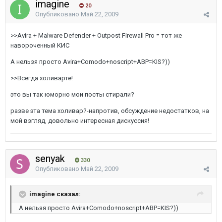
imagine
20
Опубликовано
Май 22, 2009
>>Avira + Malware Defender + Outpost Firewall Pro = тот же
навороченный КИС
А нельзя просто Avira+Comodo+noscript+ABP=KIS?))
>>Всегда холиварте!
это вы так юморно мои посты стирали?
разве эта тема холивар?-напротив, обсуждение недостатков, на
мой взгляд, довольно интересная дискуссия!
senyak
330
Опубликовано
Май 22, 2009
imagine сказал:
А нельзя просто Avira+Comodo+noscript+ABP=KIS?))