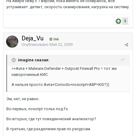
На Авире сижу с 7 версии, пока менять не собираюсь, все
устраивает: детект, скорость сканирования, нагрузка на систему.
5
Deja_Vu
366
Опубликовано
Май 22, 2009
imagine сказал:
>>Avira + Malware Defender + Outpost Firewall Pro = тот же
навороченный КИС
А нельзя просто Avira+Comodo+noscript+ABP=KIS?))
Эм, нет, не равно.
Во-первых, noscript тольк под Fx.
Во-вторых, где тут поведенческий анализатор?
В-третьих, где разделение прав по ресурсам.