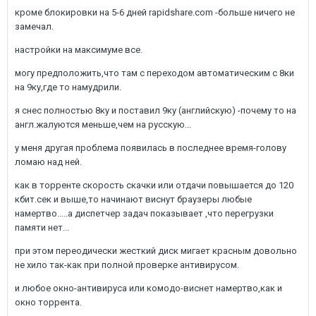
кроме блокировки на 5-6 дней rapidshare.com -больше ничего не
замечал.
настройки на максимуме все.
могу предположить,что там с переходом автоматическим с 8ки
на 9ку,где то намудрили.
я снес полностью 8ку и поставил 9ку (английскую) -почему то на
англ.жалуются меньше,чем на русскую...
у меня другая проблема появилась в последнее время-голову
ломаю над ней.
как в торренте скорость скачки или отдачи повышается до 120
кбит.сек и выше,то начинают виснут браузеры любые
намертво.....а диспетчер задач показывает ,что перегрузки
памяти нет...
при этом переодически жесткий диск мигает красным довольно
не хило так-как при полной проверке антивирусом.
и любое окно-антивируса или комодо-виснет намертво,как и
окно торрента.