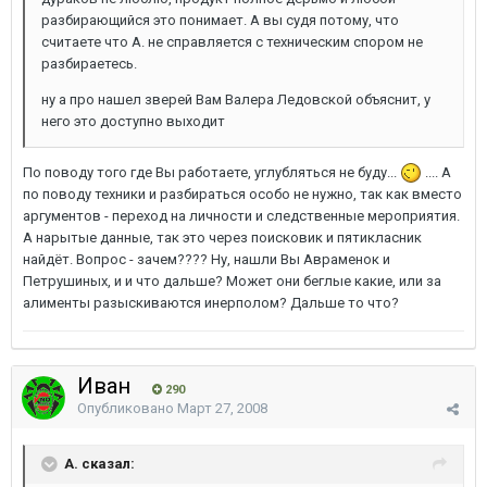
разбирающийся это понимает. А вы судя потому, что
считаете что А. не справляется с техническим спором не
разбираетесь.
ну а про нашел зверей Вам Валера Ледовской объяснит, у
него это доступно выходит
По поводу того где Вы работаете, углубляться не буду...
.... А
по поводу техники и разбираться особо не нужно, так как вместо
аргументов - переход на личности и следственные мероприятия.
А нарытые данные, так это через поисковик и пятикласник
найдёт. Вопрос - зачем???? Ну, нашли Вы Авраменок и
Петрушиных, и и что дальше? Может они беглые какие, или за
алименты разыскиваются инерполом? Дальше то что?
Иван
290
Опубликовано
Март 27, 2008
A. сказал: