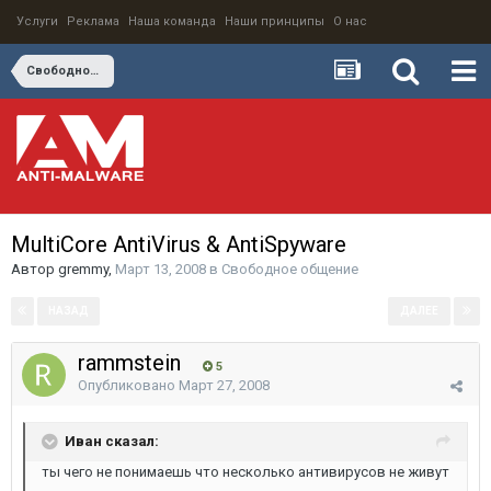
Услуги
Реклама
Наша команда
Наши принципы
О нас
Свободное общение
MultiСore AntiVirus & AntiSpyware
Автор
gremmy
,
Март 13, 2008
в
Свободное общение
НАЗАД
ДАЛЕЕ
Страница 5 из 8
rammstein
5
Опубликовано
Март 27, 2008
Иван сказал:
ты чего не понимаешь что несколько антивирусов не живут