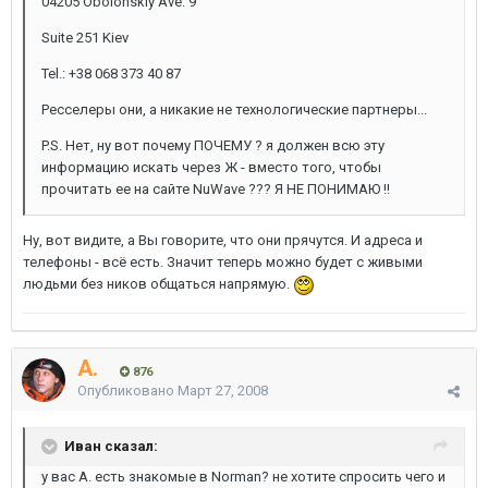
04205 Obolonskiy Ave. 9
Suite 251 Kiev
Tel.: +38 068 373 40 87
Ресселеры они, а никакие не технологические партнеры...
P.S. Нет, ну вот почему ПОЧЕМУ ? я должен всю эту
информацию искать через Ж - вместо того, чтобы
прочитать ее на сайте NuWave ??? Я НЕ ПОНИМАЮ !!
Ну, вот видите, а Вы говорите, что они прячутся. И адреса и
телефоны - всё есть. Значит теперь можно будет с живыми
людьми без ников общаться напрямую.
A.
876
Опубликовано
Март 27, 2008
Иван сказал:
у вас A. есть знакомые в Norman? не хотите спросить чего и