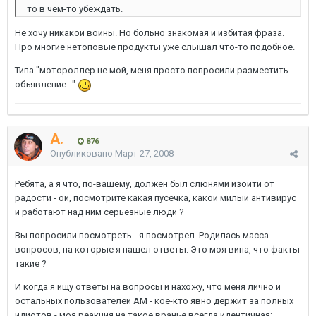
то в чём-то убеждать.
Не хочу никакой войны. Но больно знакомая и избитая фраза.
Про многие нетоповые продукты уже слышал что-то подобное.
Типа "мотороллер не мой, меня просто попросили разместить
объявление..."
A.
876
Опубликовано
Март 27, 2008
Ребята, а я что, по-вашему, должен был слюнями изойти от
радости - ой, посмотрите какая пусечка, какой милый антивирус
и работают над ним серьезные люди ?
Вы попросили посмотреть - я посмотрел. Родилась масса
вопросов, на которые я нашел ответы. Это моя вина, что факты
такие ?
И когда я ищу ответы на вопросы и нахожу, что меня лично и
остальных пользователей АМ - кое-кто явно держит за полных
идиотов - моя реакция на такое вранье всегда идентичная: