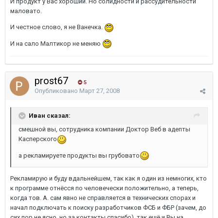
И продукт у Вас хороший. Но солидности и рассудительности
маловато.
И честное слово, я не Ванечка.
И на сало Малтикор не меняю
prost67
5
Опубликовано
Март 27, 2008
Иван сказал:
смешной вы, сотрудника компании Доктор Веб в адепты
Касперского
а рекламируете продукты вы грубовато
Рекламирую и буду вдальнейшем, так как я один из немногих, кто
к программе отнёсся по человечески положительно, а теперь,
когда тов. А. сам явно не справляется в технических спорах и
начал подключать к поиску разработчиков ФСБ и ФБР (зачем, до
сих пор не ясно, но за контакты спасибо), так ещё и Вы на