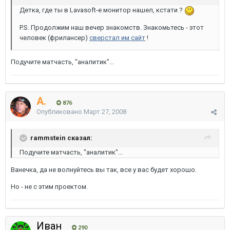
Детка, где ты в Lavasoft-е монитор нашел, кстати ?
P.S. Продолжим наш вечер знакомств. Знакомьтесь - этот
человек (фрилансер)
сверстал им сайт
!
Подучите матчасть, "аналитик"...
A.
876
Опубликовано
Март 27, 2008
rammstein сказал:
Подучите матчасть, "аналитик"...
Ванечка, да не волнуйтесь вы так, все у вас будет хорошо.
Но - не с этим проектом.
Иван
290