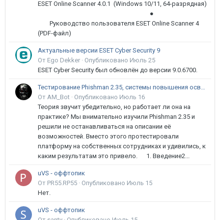
ESET Online Scanner 4.0.1 (Windows 10/11, 64-разрядная)
●
Руководство пользователя ESET Online Scanner 4
(PDF-файл)
Актуальные версии ESET Cyber Security 9
От Ego Dekker ·
Опубликовано
Июль 25
ESET Cyber Security был обновлён до версии 9.0.6700.
Тестирование Phishman 2.35, системы повышения осведомлённости пользователей в сфере ИБ
От AM_Bot ·
Опубликовано
Июль 16
Теория звучит убедительно, но работает ли она на
практике? Мы внимательно изучили Phishman 2.35 и
решили не останавливаться на описании её
возможностей. Вместо этого протестировали
платформу на собственных сотрудниках и удивились, к
каким результатам это привело. 1. Введение2...
uVS - оффтопик
От PR55.RP55 ·
Опубликовано
Июль 15
Нет.
uVS - оффтопик
От santy ·
Опубликовано
Июль 15