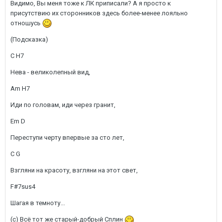
Видимо, Вы меня тоже к ЛК приписали? А я просто к
присутствию их сторонников здесь более-менее лояльно
отношусь
(Подсказка)
C H7
Нева - великолепный вид,
Am H7
Иди по головам, иди через гранит,
Em D
Переступи черту впервые за сто лет,
C G
Взгляни на красоту, взгляни на этот свет,
F#7sus4
Шагая в темноту...
(с) Всё тот же старый-добрый Сплин