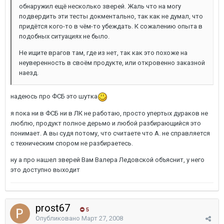
обнаружил ещё несколько зверей. Жаль что на могу
подвердить эти тесты докментально, так как не думал, что
придётся кого-то в чём-то убеждать. К сожалению опыта в
подобных ситуациях не было.
Не ищите врагов там, где из нет, так как это похоже на
неуверенность в своём продукте, или откровенно заказной
наезд.
надеюсь про ФСБ это шутка
я пока ни в ФСБ ни в ЛК не работаю, просто упертых дураков не
люблю, продукт полное дерьмо и любой разбирающийся это
понимает. А вы судя потому, что считаете что А. не справляется
с техническим спором не разбираетесь.
ну а про нашел зверей Вам Валера Ледовской объяснит, у него
это доступно выходит
prost67
5
Опубликовано
Март 27, 2008