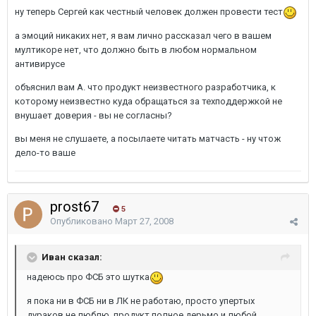
ну теперь Сергей как честный человек должен провести тест
а эмоций никаких нет, я вам лично рассказал чего в вашем
мултикоре нет, что должно быть в любом нормальном
антивирусе
объяснил вам А. что продукт неизвестного разработчика, к
которому неизвестно куда обращаться за техподдержкой не
внушает доверия - вы не согласны?
вы меня не слушаете, а посылаете читать матчасть - ну чтож
дело-то ваше
prost67
5
Опубликовано
Март 27, 2008
Иван сказал:
надеюсь про ФСБ это шутка
я пока ни в ФСБ ни в ЛК не работаю, просто упертых
дураков не люблю, продукт полное дерьмо и любой