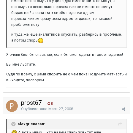
вместе не потому что у два ядра вместе жить не могут, а
потому что несколько перехватчиков вместе не живут -
бодаются? а если ты в своём поделье одним
перехватчиком сразу всем ядром отдаешь, то никакой
проблемы нету
и туда же, еще аналитиков опускать, разберись в проблеме,
а потом спорь
Я очень был бы счастлив, если бы смог сделать такое поделье!
Вы мне льстите!
Судя по всему, с Вами спорить не о чем пока.Подучите матчасть и
выходите, поспорим.
prost67
5
Опубликовано
Март 27, 2008
alexgr сказал:
А вот и мимо.... кто на чем спалился - тут еще