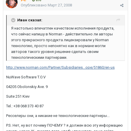
876
Опубликовано
Март 27, 2008
Иван сказал:
Я настолько впечатлен качеством исполнения продукта,
что сейчас напишу в Norman - действительно ли авторы
этого прекрасного продукта лицензировали у Norman
технологию, просто непонятно как в нормане могли
авторов такого уровня решение сделать своим
технологическими партнерами.
http://www.norman.com/Partner/Subsidiaries...ope/51860/en-us
NuWave Software T.O.V
04205 Obolonskiy Ave. 9
Suite 251 Kiev
Tel.: +38 068 373 40 87
Ресселеры они, а никакие не технологические партнеры...
P.S. Нет, ну вот почему ПОЧЕМУ ? я должен всю эту информацию