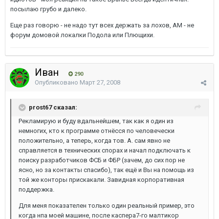
посылаю грубо и далеко.
Еще раз говорю - не надо тут всех держать за лохов, АМ - не
форум домовой локалки Подола или Плющихи.
Иван
290
Опубликовано
Март 27, 2008
prost67 сказал:
Рекламирую и буду вдальнейшем, так как я один из
немногих, кто к программе отнёсся по человечески
положительно, а теперь, когда тов. А. сам явно не
справляется в технических спорах и начал подключать к
поиску разработчиков ФСБ и ФБР (зачем, до сих пор не
ясно, но за контакты спасибо), так ещё и Вы на помощь из
той же конторы прискакали. Завидная корпоративная
поддержка.
Для меня показателен только один реальный пример, это
когда нпа моей машине, после каспера7-го малтикор