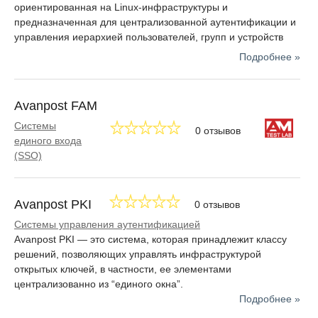
ориентированная на Linux-инфраструктуры и
прогнозирует, что уже к 2022 году потребление IDM-
предназначенная для централизованной аутентификации и
технологий вырастит до 10 раз, а в сравнении с 2012 годом,
управления иерархией пользователей, групп и устройств
когда технология вышла на российский рынок, то в 100 раз.
Подробнее »
Avanpost FAM
Системы
0 отзывов
единого входа
(SSO)
Avanpost PKI
0 отзывов
Системы управления аутентификацией
Avanpost PKI — это система, которая принадлежит классу
решений, позволяющих управлять инфраструктурой
открытых ключей, в частности, ее элементами
централизованно из “единого окна”.
Подробнее »