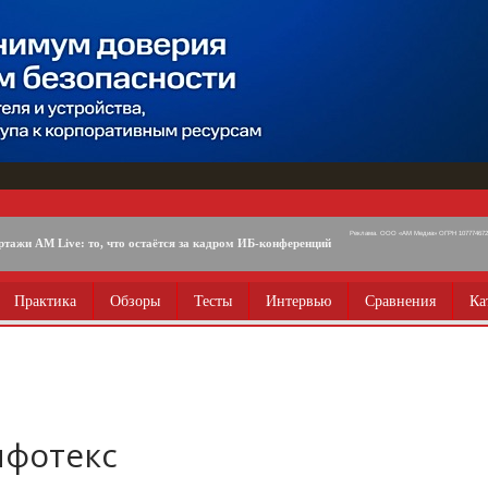
Реклама. ООО «АМ Медиа» ОГРН 1077746725
ртажи AM Live: то, что остаётся за кадром ИБ-конференций
Практика
Обзоры
Тесты
Интервью
Сравнения
Ка
фотекс