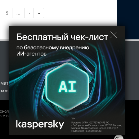
9
…
›
»
 материал
 конфиденциальности
нологий и массовых коммуникаций (Роскомнадзор) 27.01.2017
 с полной копией оригинала допускается только с письменного