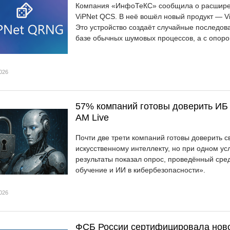
Компания «ИнфоТеКС» сообщила о расширен
ViPNet QCS. В неё вошёл новый продукт — V
Это устройство создаёт случайные последова
базе обычных шумовых процессов, а с опоро
026
57% компаний готовы доверить ИБ 
AM Live
Почти две трети компаний готовы доверить
искусственному интеллекту, но при одном ус
результаты показал опрос, проведённый сре
обучение и ИИ в кибербезопасности».
026
ФСБ России сертифицировала новое