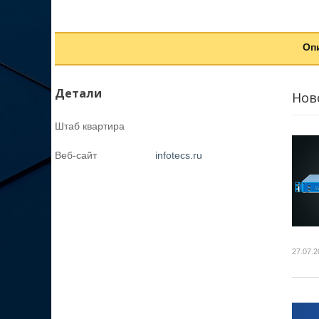
Оп
Детали
Нов
Штаб квартира
Веб-сайт
infotecs.ru
27.07.2