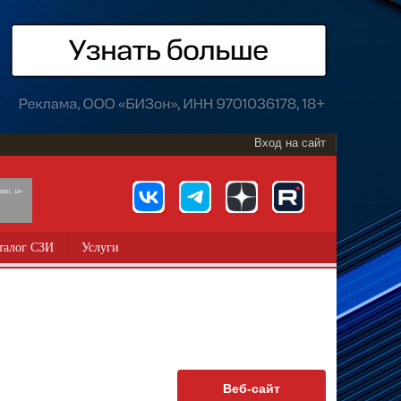
Вход на сайт
891, 18+
талог СЗИ
Услуги
Веб-сайт