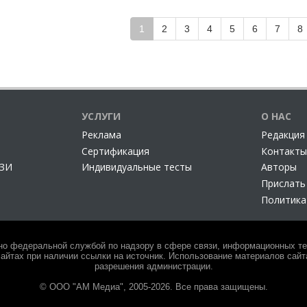
1
2
3
4
5
6
7
8
УСЛУГИ
О НАС
Реклама
Редакция
Сертификация
Контакты
СЗИ
Индивидуальные тесты
Авторы
Прислать
Политика
но федеральной службой по надзору в сфере связи, информационных тех
айтах при наличии ссылки на источник. Использование материалов сайта
разрешения администрации.
© ООО "АМ Медиа", 2005-2026. Все права защищены.