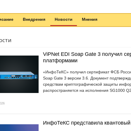
исание
Внедрения
Новости
Мнения
ости
ViPNet EDI Soap Gate 3 получил с
платформами
«ИнфоТеКС» получил сертификат ФСБ России
Soap Gate 3 версии 3.6. Документ подтвержд
средствам криптографической защиты инфор
распространяется на исполнения SG1000 Q2
026
ИнфоТеКС представила квантовый 