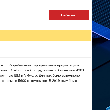
Веб-сайт
усетс. Разрабатывает программные продукты для
очках. Carbon Black сотрудничает с более чем 4300
е крупные IBM и VMware. Для них было выполнено
тся свыше 5600 сотрудников. В 2019 году была
я кибератакам, защиты конечных точек сети от
Security Cloud.
льзователей, анализа и реагирования на