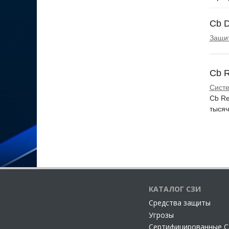
подоз
при н
Cb D
Защит
Cb 
Систе
Cb Re
тысяч
КАТАЛОГ СЗИ
Cредства защиты
Угрозы
Сертифицированные 