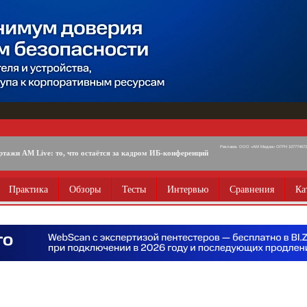
Реклама. ООО «АМ Медиа» ОГРН 1077746725
ртажи AM Live: то, что остаётся за кадром ИБ-конференций
Практика
Обзоры
Тесты
Интервью
Сравнения
Ка