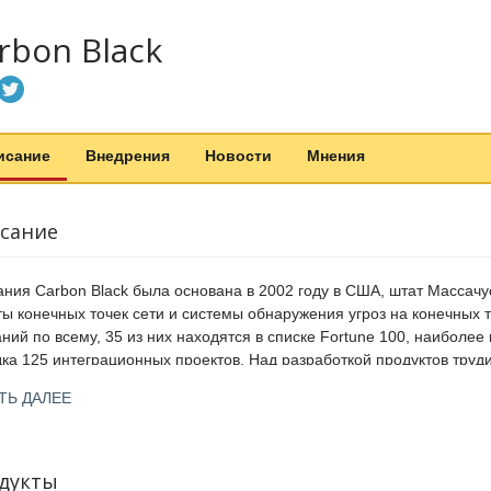
rbon Black
исание
Внедрения
Новости
Мнения
сание
ния Carbon Black была основана в 2002 году в США, штат Массач
ы конечных точек сети и системы обнаружения угроз на конечных т
ний по всему, 35 из них находятся в списке Fortune 100, наиболе
ка 125 интеграционных проектов. Над разработкой продуктов труди
щена корпорацией VMware.
ТЬ ДАЛЕЕ
ие CB Defense - предназначено для обнаружения и противодействи
носных программ. Работает через единую платформу CB Predictive 
дукты
sponse - используется для отслеживания аномалий в поведении по