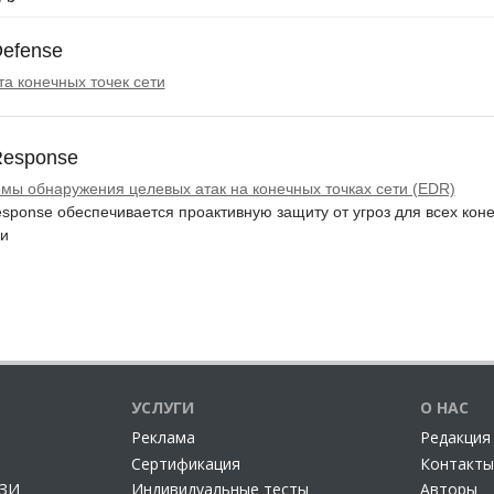
рительную активность. Сбор поведенческих данных происходит н
еобходимости могут быть проанализированными ИБ специлиастам
efense
а конечных точек сети
Response
мы обнаружения целевых атак на конечных точках сети (EDR)
sponse обеспечивается проактивную защиту от угроз для всех коне
и
УСЛУГИ
О НАС
Реклама
Редакция
Сертификация
Контакты
СЗИ
Индивидуальные тесты
Авторы