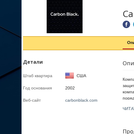
Ca
Оп
Детали
Опи
Штаб квартира
США
Компа
защит
Год основания
2002
компа
поряд
Веб-сайт
carbonblack.com
погло
ЧИТА
Решен
вредо
Про
CB Re