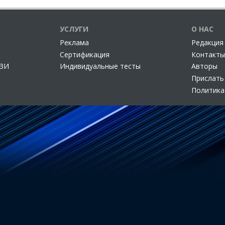
УСЛУГИ
О НАС
Реклама
Редакция
Сертификация
Контакты
СЗИ
Индивидуальные тесты
Авторы
Прислать
Политика
но федеральной службой по надзору в сфере связи, информационных тех
айтах при наличии ссылки на источник. Использование материалов сайта
разрешения администрации.
© ООО "АМ Медиа", 2005-2026. Все права защищены.