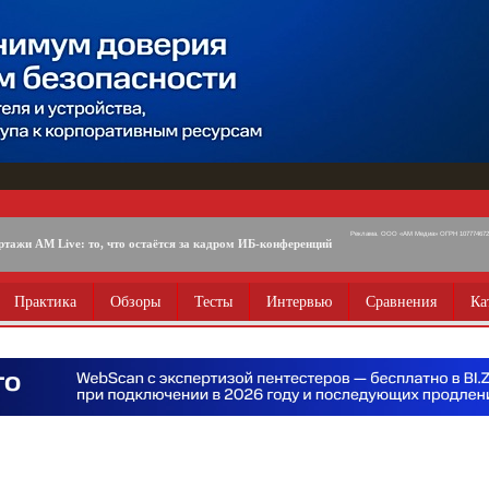
Реклама. ООО «АМ Медиа» ОГРН 1077746725
ртажи AM Live: то, что остаётся за кадром ИБ-конференций
Практика
Обзоры
Тесты
Интервью
Сравнения
Ка