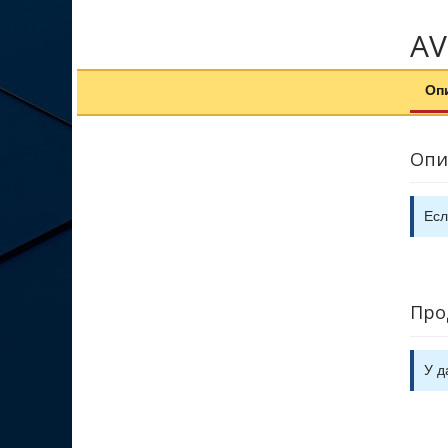
AV
Оп
Опи
Есл
Про
У д