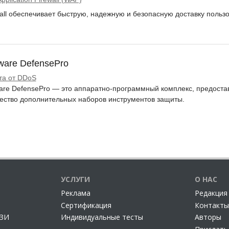
ll обеспечивает быструю, надежную и безопасную доставку польз
are DefensePro
та от DDoS
re DefensePro — это аппаратно-программный комплекс, предост
ество дополнительных наборов инструментов защиты.
УСЛУГИ
О НАС
Реклама
Редакция
Сертификация
Контакты
СЗИ
Индивидуальные тесты
Авторы