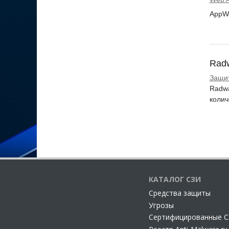
AppWa
Radw
Защи
Radwa
колич
КАТАЛОГ СЗИ
Cредства защиты
Угрозы
Сертифицированные 