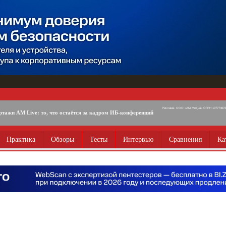
Реклама. ООО «АМ Медиа» ОГРН 1077746725
ртажи AM Live: то, что остаётся за кадром ИБ-конференций
Практика
Обзоры
Тесты
Интервью
Сравнения
Ка