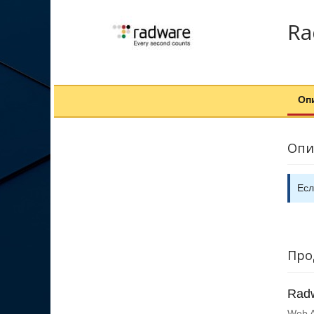
Ra
Оп
Опи
Есл
Про
Radw
Web A