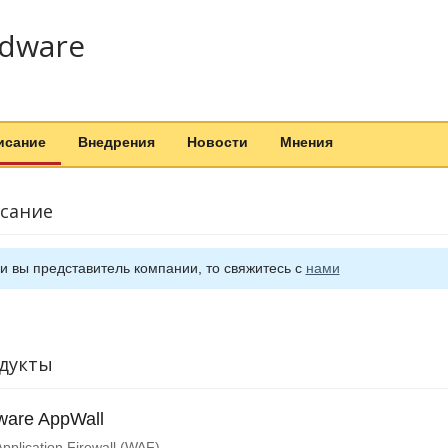
dware
исание
Внедрения
Новости
Мнения
сание
и вы представитель компании, то свяжитесь с
нами
дукты
are AppWall
pplication Firewall (WAF)