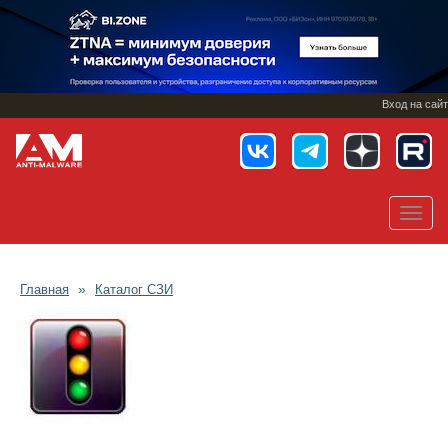
Перейти
к
основному
содержанию
Вход на сайт
Toggl
navig
Главная
Каталог СЗИ