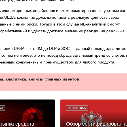
ь злонамеренных инсайдеров и скомпрометированные учетные зап
ий UEBA, компании должны понимать реальную ценность своих
нные с ними риски. Только в этом случае ИБ-аналитики смогут
срабатываний и уделять должное внимание реакции на реальные
менения UEBA — от IdM до DLP и SOC — данный подход едва ли мо
о, тем не менее, это не повод сбрасывать новый тренд со счетов: 
ерьезным конкурентным преимуществом для любого продукта.
ы, аналитика, анонсы главных ивентов
КА
АНАЛИТИКА
рынка средств
Обзор сертифицированн