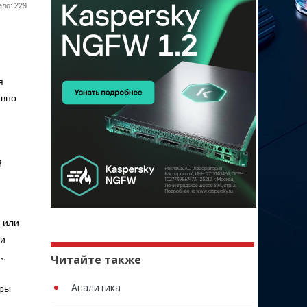
ло: 229
я
ивно
й
 или
ни
,
Читайте также
Аналитика
оры