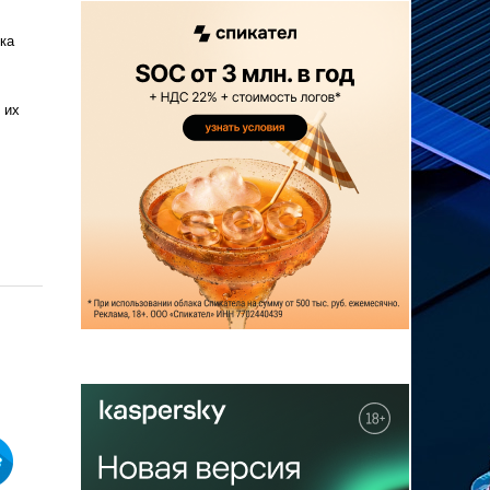
ка
 их