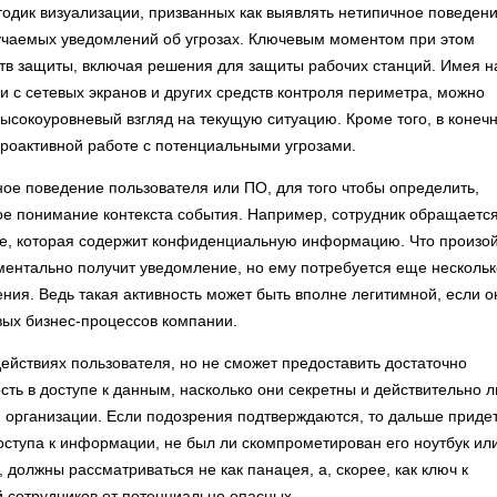
одик визуализации, призванных как выявлять нетипичное поведен
лучаемых уведомлений об угрозах. Ключевым моментом при этом
ств защиты, включая решения для защиты рабочих станций. Имея н
и с сетевых экранов и других средств контроля периметра, можно
высокоуровневый взгляд на текущую ситуацию. Кроме того, в конеч
проактивной работе с потенциальными угрозами.
ное поведение пользователя или ПО, для того чтобы определить,
кое понимание контекста события. Например, сотрудник обращается
ме, которая содержит конфиденциальную информацию. Что произо
ментально получит уведомление, но ему потребуется еще нескольк
ния. Ведь такая активность может быть вполне легитимной, если о
вых бизнес-процессов компании.
ействиях пользователя, но не сможет предоставить достаточно
ть в доступе к данным, насколько они секретны и действительно л
 организации. Если подозрения подтверждаются, то дальше приде
оступа к информации, не был ли скомпрометирован его ноутбук ил
 должны рассматриваться не как панацея, а, скорее, как ключ к
 сотрудников от потенциально опасных.