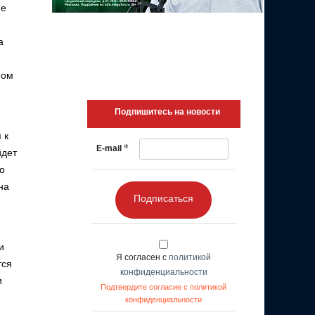
ие
а
ном
Подпишитесь на новости
 к
*
E-mail
йдет
о
на
Подписаться
и
Я согласен с
политикой
тся
конфиденциальности
и
Подтвердите согласие с политикой
конфиденциальности