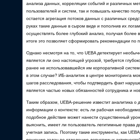
анализа данных, корреляции событий и различных мет
пользователей и систем, так и повышать качество по
остается агрегация потоков данных с различных сред
руках такие данные в сыром виде и пополнив их логам
осуществлять более глубокий анализ, получая более 
итоге это позволяет сформировать рекомендации по 
Однако несмотря на то, что UEBA детектирует необыч
является ли оно настоящей угрозой, требуется глубо
ранее не использовавшейся им корпоративной систе
в этом случае? ИБ-аналитик в центре мониторинга мо
шагов расследования, чтобы подтвердить факт наруше
является частью новых обязанностей сотрудника и но
Таким образом, UEBA-решение известит аналитика о д
информации о контексте: есть ли рабочая необходимос
подобное действие может нанести существенный урон
выяснить, имеет ли пользователь легитимные права д
учетная запись. Поэтому такие инструменты, как UEBA,
решению задач по отделению допустимых активностей