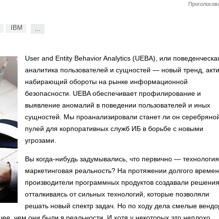
Проголосова
IBM
...
User and Entity Behavior Analytics (UEBA), или поведенческа
аналитика пользователей и сущностей — новый тренд, акт
набирающий обороты на рынке информационной
безопасности. UEBA обеспечивает профилирование и
выявление аномалий в поведении пользователей и иных
сущностей. Мы проанализировали станет ли он серебряно
пулей для корпоративных служб ИБ в борьбе с новыми
угрозами.
Вы когда-нибудь задумывались, что первично — технология
маркетинговая реальность? На протяжении долгого време
производители программных продуктов создавали решения
отталкиваясь от сильных технологий, которые позволяли
решать новый спектр задач. Но по ходу дела смелые венд
ее, чем они были в реальности. И хотя у некоторых это неплохо