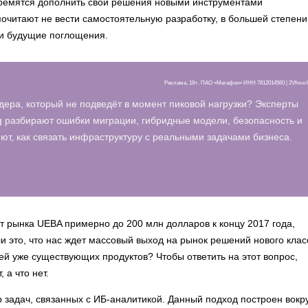
стремятся дополнить свои решения новыми инструментами
очитают не вести самостоятельную разработку, в большей степени
 и будущие поглощения.
Реклама, 18+. ПАО «Мегафон» ИНН 7812014560 | 2Vfnxx
дера, который не подведёт в момент пиковой нагрузки? Эксперты
 разбирают ошибки миграции, гибридные модели, безопасность и
т, как связать инфраструктуру с реальными задачами бизнеса.
ст рынка UEBA примерно до 200 млн долларов к концу 2017 года,
ли это, что нас ждет массовый выход на рынок решений нового клас
й уже существующих продуктов? Чтобы ответить на этот вопрос,
 а что нет.
 задач, связанных с ИБ-аналитикой. Данный подход построен вокр