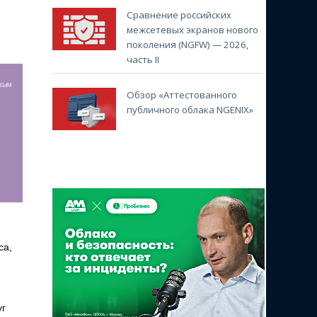
Сравнение российских
межсетевых экранов нового
поколения (NGFW) — 2026,
часть II
r81dM
Обзор «Аттестованного
публичного облака NGENIX»
са,
уг