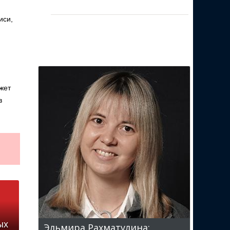
иси,
жет
в
ых
Эльмира Рахматулина: