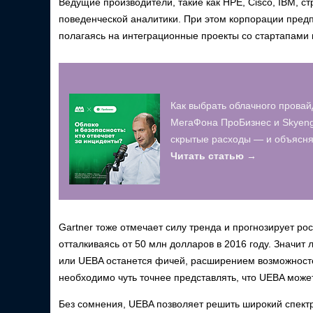
Ведущие производители, такие как HPE, Cisco, IBM, 
поведенческой аналитики. При этом корпорации предп
полагаясь на интеграционные проекты со стартапами
Как выбрать облачного провай
МегаФона ПроБизнес и Skyeng
скрытые расходы — и объясняю
Читать статью →
Gartner тоже отмечает силу тренда и прогнозирует ро
отталкиваясь от 50 млн долларов в 2016 году. Значит 
или UEBA останется фичей, расширением возможносте
необходимо чуть точнее представлять, что UEBA может,
Без сомнения, UEBA позволяет решить широкий спектр