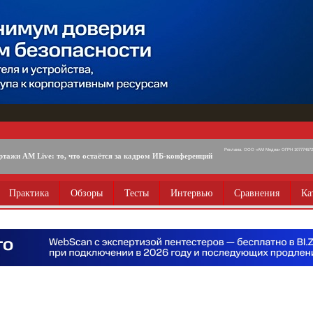
Реклама. ООО «АМ Медиа» ОГРН 1077746725
ртажи AM Live: то, что остаётся за кадром ИБ-конференций
Практика
Обзоры
Тесты
Интервью
Сравнения
Ка