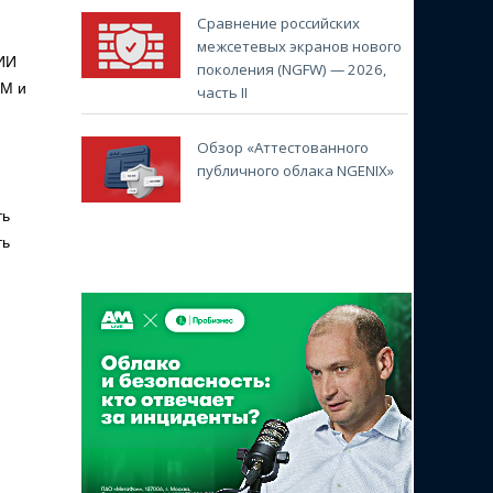
Сравнение российских
межсетевых экранов нового
 ИИ
поколения (NGFW) — 2026,
EM и
часть II
Обзор «Аттестованного
публичного облака NGENIX»
ть
ть