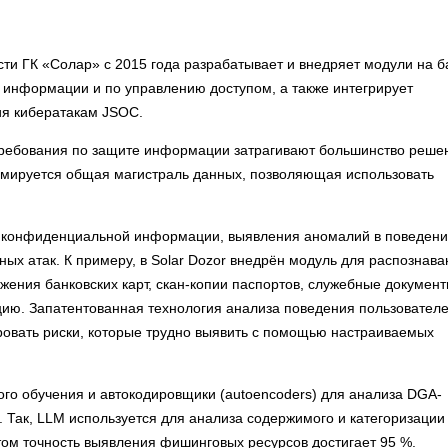
ти ГК «Солар» с 2015 года разрабатывает и внедряет модули на б
 информации и по управлению доступом, а также интегрирует
ия кибератакам JSOC.
 требования по защите информации затрагивают большинство реше
мируется общая магистраль данных, позволяющая использовать
я конфиденциальной информации, выявления аномалий в поведен
ных атак. К примеру, в Solar Dozor внедрён модуль для распознава
жения банковских карт, скан-копии паспортов, служебные документ
цию. Запатентованная технология анализа поведения пользовател
ировать риски, которые трудно выявить с помощью настраиваемых
го обучения и автокодировщики (autoencoders) для анализа DGA-
 Так, LLM используется для анализа содержимого и категоризации
этом точность выявления фишинговых ресурсов достигает 95 %.