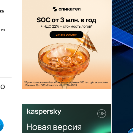
ка
 их
до