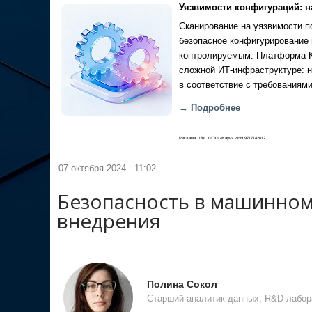
Уязвимости конфигураций: н
Сканирование на уязвимости по
безопасное конфигурирование 
контролируемым. Платформа Ка
сложной ИТ-инфраструктуре: н
в соответствие с требованиями
→ Подробнее
Реклама, 18+. ООО «Кауч» ИНН 9717142012
07 октября 2024 - 11:02
Безопасность в машинном
внедрения
Полина Сокол
Старший аналитик данных, R&D-лабор