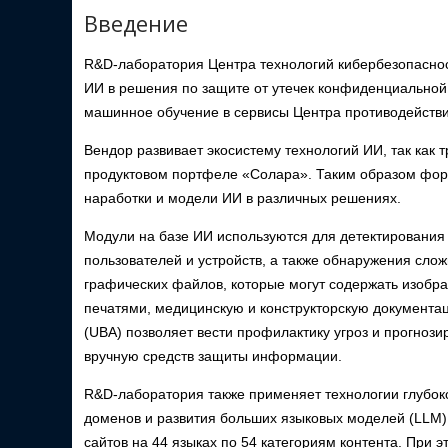
Введение
R&D-лаборатория Центра технологий кибербезопаснос
ИИ в решения по защите от утечек конфиденциальной
машинное обучение в сервисы Центра противодейств
Вендор развивает экосистему технологий ИИ, так как
продуктовом портфеле «Солара». Таким образом фор
наработки и модели ИИ в различных решениях.
Модули на базе ИИ используются для детектировани
пользователей и устройств, а также обнаружения слож
графических файлов, которые могут содержать изобра
печатями, медицинскую и конструкторскую документа
(UBA) позволяет вести профилактику угроз и прогноз
вручную средств защиты информации.
R&D-лаборатория также применяет технологии глубоко
доменов и развития больших языковых моделей (LLM).
сайтов на 44 языках по 54 категориям контента. При 