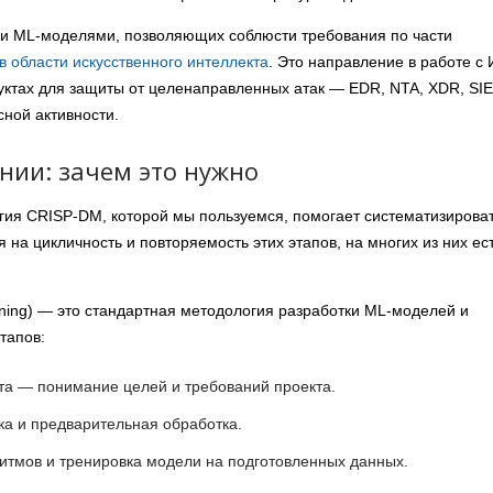
 и ML-моделями, позволяющих соблюсти требования по части
в области искусственного интеллекта
. Это направление в работе с
уктах для защиты от целенаправленных атак — EDR, NTA, XDR, SI
сной активности.
нии: зачем это нужно
ия CRISP-DM, которой мы пользуемся, помогает систематизирова
я на цикличность и повторяемость этих этапов, на многих из них ес
Mining) — это стандартная методология разработки ML-моделей и
тапов:
та — понимание целей и требований проекта.
ка и предварительная обработка.
итмов и тренировка модели на подготовленных данных.