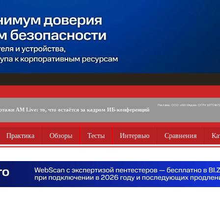
Реклама. ООО «АМ Медиа» ОГРН 1077746725
ртажи AM Live: то, что остаётся за кадром ИБ-конференций
Практика
Обзоры
Тесты
Интервью
Сравнения
Ка