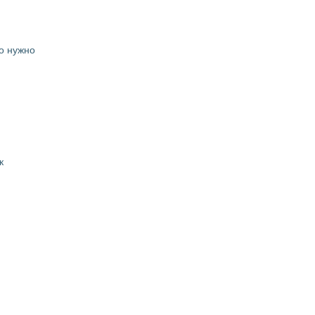
о нужно
к