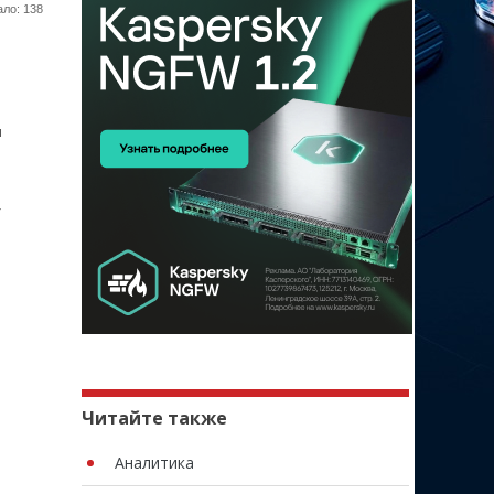
ло: 138
м
r
Читайте также
Аналитика