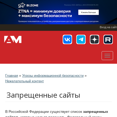
Перейти
к
основному
содержанию
Вход на сайт
Toggl
navig
»
»
Главная
Угрозы информационной безопасности
Нежелательный контент
Запрещенные сайты
В Российской Федерации существует список
запрещенных