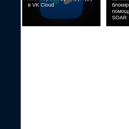
в VK Cloud
блокир
помощь
SOAR