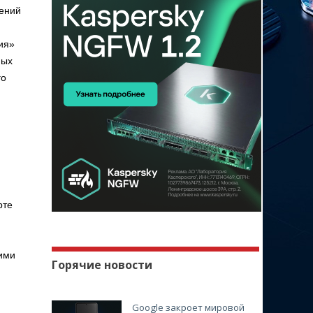
шений
ия»
ных
го
рте
кими
Горячие новости
Google закроет мировой