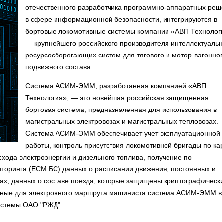
отечественного разработчика программно-аппаратных ре
в сфере информационной безопасности, интегрируются в
бортовые локомотивные системы компании «АВП Технолог
— крупнейшего российского производителя интеллектуаль
ресурсосберегающих систем для тягового и мотор-вагонно
подвижного состава.
Система АСИМ-ЭММ, разработанная компанией «АВП
Технология», — это новейшая российская защищенная
бортовая система, предназначенная для использования в
магистральных электровозах и магистральных тепловозах.
Система АСИМ-ЭММ обеспечивает учет эксплуатационной
работы, контроль присутствия локомотивной бригады по ка
хода электроэнергии и дизельного топлива, получение по
торинга (ЕСМ БС) данных о расписании движения, постоянных и
ках, данных о составе поезда, которые защищены криптографичес
нные для электронного маршрута машиниста система АСИМ-ЭММ в
системы ОАО "РЖД".