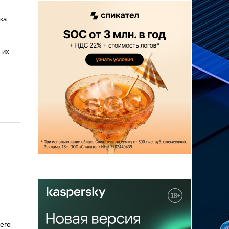
ка
 их
его