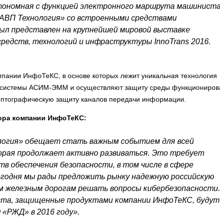
ономная с функцией электронного маршрута машинист
АВП Технология» со встроенными средствами
л представлен на крупнейшей мировой выставке
редств, технологий и инфраструктуры InnoTrans 2016.
пании ИнфоТеКС, в основе которых лежит уникальная технология
ока системы АСИМ-ЭММ и осуществляют защиту среды функциониро
риптографическую защиту каналов передачи информации.
тора компании ИнфоТеКС:
логия» обещает стать важным событием для всей
орая продолжает активно развиваться. Это требует
в обеспечения безопасности, в том числе в сфере
егодня мы рады предложить рынку надежную российскую
м железным дорогам решать вопросы кибербезопасности.
та, защищенные продуктами компании ИнфоТеКС, будут
 «РЖД» в 2016 году».