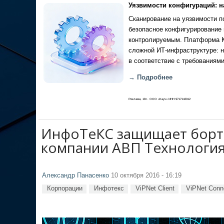
Уязвимости конфигураций: н
Сканирование на уязвимости по
безопасное конфигурирование 
контролируемым. Платформа Ка
сложной ИТ-инфраструктуре: н
в соответствие с требованиями
→ Подробнее
Реклама, 18+. ООО «Кауч» ИНН 9717142012
ИнфоТеКС защищает борт
компании АВП Технологи
Александр Панасенко
10 октября 2016 - 16:19
Корпорации
Инфотекс
ViPNet Client
ViPNet Conn