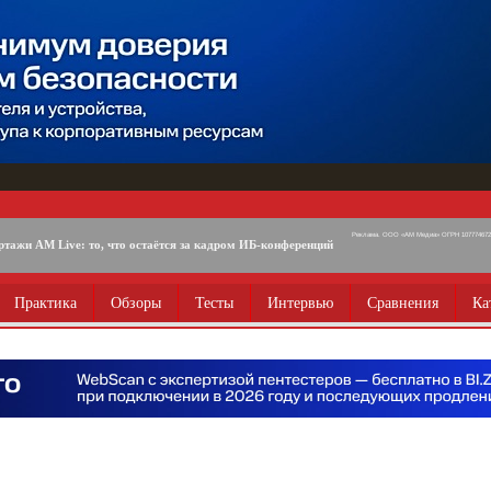
Реклама. ООО «АМ Медиа» ОГРН 1077746725
ртажи AM Live: то, что остаётся за кадром ИБ-конференций
Практика
Обзоры
Тесты
Интервью
Сравнения
Ка