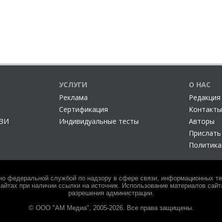
УСЛУГИ
О НАС
Реклама
Редакция
Сертификация
Контакты
СЗИ
Индивидуальные тесты
Авторы
Прислать
Политика
но федеральной службой по надзору в сфере связи, информационных тех
айтах при наличии ссылки на источник. Использование материалов сайта
разрешения администрации.
© ООО "АМ Медиа", 2005-2026. Все права защищены.