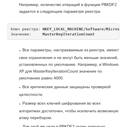
Например, количество итераций в функции PBKDF2
задается в следующем параметре реестра:
Ключ реестра: 
HKEY_LOCAL_MACHINE/Software/Microsoft
Значение:     
MasterKeyIterationCount
Все параметры, настраеваемые из реестра, имеют
свои ограничения и не могут быть меньше значений,
установленных по умолчанию. Например, в Windows
XP для MasterKeyIterationCount значение по
умолчанию равно 4000.
Все критические данные защищены проверкой
целостности.
Размер всех ключей шифрования во всех
алгоритмах достаточен, чтобы исключить возможную
атаку перебором.
Для этой же цели в PBKDF2 задан довольно