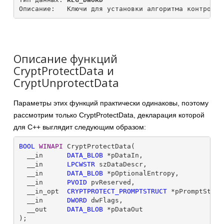
Описание функций
CryptProtectData и
CryptUnprotectData
Параметры этих функций практически одинаковы, поэтому
рассмотрим только CryptProtectData, декларация которой
для C++ выглядит следующим образом:
BOOL
WINAPI
 CryptProtectData(

  __in      
DATA_BLOB
 *pDataIn,

  __in      
LPCWSTR
 szDataDescr,

  __in      
DATA_BLOB
 *pOptionalEntropy,

  __in      
PVOID
 pvReserved,

  __in_opt  
CRYPTPROTECT_PROMPTSTRUCT
 *pPromptStruct
  __in      
DWORD
 dwFlags,

  __out     
DATA_BLOB
 *pDataOut
