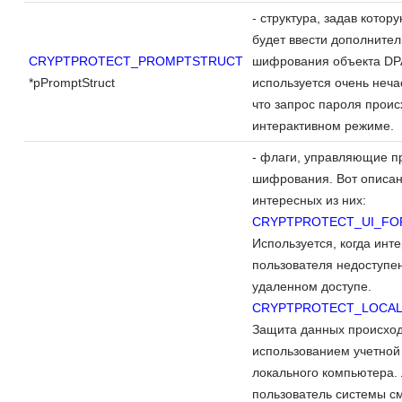
- структура, задав котор
будет ввести дополните
CRYPTPROTECT_PROMPTSTRUCT
шифрования объекта DPA
*pPromptStruct
используется очень нечас
что запрос пароля проис
интерактивном режиме.
- флаги, управляющие п
шифрования. Вот описа
интересных из них:
CRYPTPROTECT_UI_FO
Используется, когда инт
пользователя недоступе
удаленном доступе.
CRYPTPROTECT_LOCAL
Защита данных происход
использованием учетной
локального компьютера.
пользователь системы с