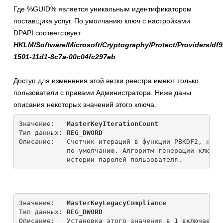
Где %GUID% является уникальным идентификатором
поставщика услуг. По умолчанию ключ с настройками
DPAPI соответствует
HKLM/Software/Microsoft/Cryptography/Protect/Providers/df
1501-11d1-8c7a-00c04fc297eb
Доступ для изменения этой ветки реестра имеют только
пользователи с правами Администратора. Ниже даны
описания некоторых значений этого ключа.
Значение:   
MasterKeyIterationCount
Тип данных: 
REG_DWORD
Описание:   Счетчик итераций в функции PBKDF2, не м
            по-умолчанию. Алгоритм генерации ключа 
Значение:   
MasterKeyLegacyCompliance
Тип данных: 
REG_DWORD
Описание:   Установка этого значения в 1 включает р