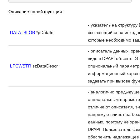
Описание полей функции:
- указатель на структур
DATA_BLOB
*pDataIn
ссылающийся на исходн
которые необходимо за
- описатель данных, хра
виде в DPAPI объекте. Э
LPCWSTR
szDataDescr
опциональный параметр
информационный характе
задавать при вызове фун
- аналогично предыдуще
опциональным параметр
отличие от описателя, э
напрямую влияет на без
данных, поэтому не хран
DPAPI. Пользователь са
обеспечить надлежащее