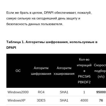
Если же брать в целом, DPAPI обеспечивает, пожалуй,
самую сильную на сегодняшний день защиту и
безопасность данных пользователя.
Таблица 1. Алгоритмы шифрования, используемые в
DPAPI
Кол-во
итераций
Скорос
Алгоритм
Алгоритм
ОС
в
подбор
шифрования
хэширования
PKCS#5
(п/с)
PBKDF2
Windows2000
RC4
SHA1
1
95000
WindowsXP
3DES
SHA1
4000
76