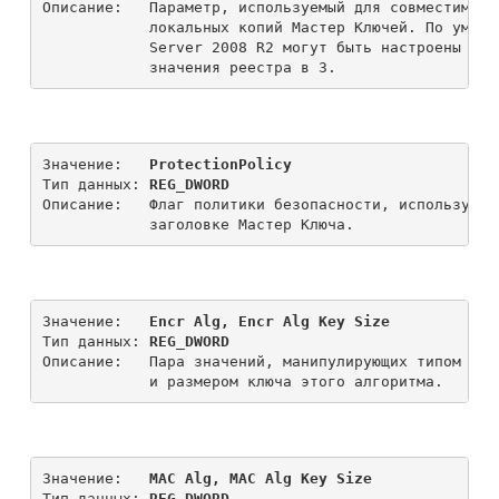
Описание:   Параметр, используемый для совместимост
            локальных копий Мастер Ключей. По умолч
            Server 2008 R2 могут быть настроены для
Значение:   
ProtectionPolicy
Тип данных: 
REG_DWORD
Описание:   Флаг политики безопасности, используемы
Значение:   
Encr Alg, Encr Alg Key Size
Тип данных: 
REG_DWORD
Описание:   Пара значений, манипулирующих типом алг
Значение:   
MAC Alg, MAC Alg Key Size
Тип данных: 
REG_DWORD