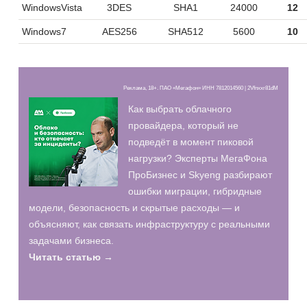
WindowsVista
3DES
SHA1
24000
12
Windows7
AES256
SHA512
5600
10
Реклама, 18+. ПАО «Мегафон» ИНН 7812014560 | 2Vfnxxr81dM
Как выбрать облачного
провайдера, который не
подведёт в момент пиковой
нагрузки? Эксперты МегаФона
ПроБизнес и Skyeng разбирают
ошибки миграции, гибридные
модели, безопасность и скрытые расходы — и
объясняют, как связать инфраструктуру с реальными
задачами бизнеса.
Читать статью →