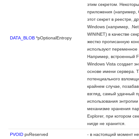
этим секретом. Некотор
приложения (например, G
этот секрет в реестре, д
Windows (например, .Net
WININET) в качестве сек
DATA_BLOB
*pOptionalEntropy
жестко прописанную конс
используют переменное 
Например, встроенный F
Windows Vista создает э
основе имени сервера. Т
потенциального взломщик
крайнем случае, позабав
взгляд, самый удачный 
использования энтропии
механизме хранения паро
Explorer, при котором с
нигде не хранится.
PVOID
pvReserved
- в настоящий момент не