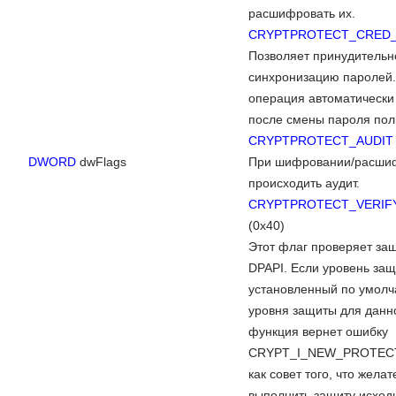
расшифровать их.
CRYPTPROTECT_CRED
Позволяет принудительн
синхронизацию паролей.
операция автоматически
после смены пароля пол
CRYPTPROTECT_AUDIT
DWORD
dwFlags
При шифровании/расшиф
происходить аудит.
CRYPTPROTECT_VERIF
(0x40)
Этот флаг проверяет за
DPAPI. Если уровень защ
установленный по умол
уровня защиты для данно
функция вернет ошибку
CRYPT_I_NEW_PROTEC
как совет того, что жела
выполнить защиту исход