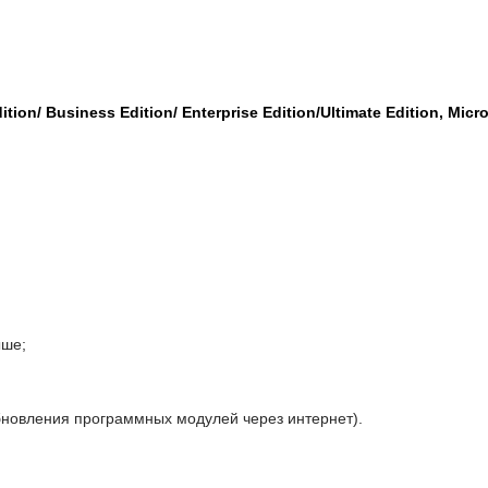
on/ Business Edition/ Enterprise Edition/Ultimate Edition, Micro
ыше;
я обновления программных модулей через интернет).