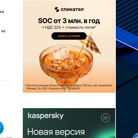
ка
 их