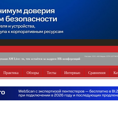
Реклама. ООО «АМ Медиа» ОГРН 1077746725
ртажи AM Live: то, что остаётся за кадром ИБ-конференций
Практика
Обзоры
Тесты
Интервью
Сравнения
Ка