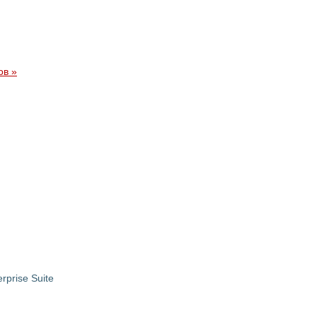
ов »
rprise Suite