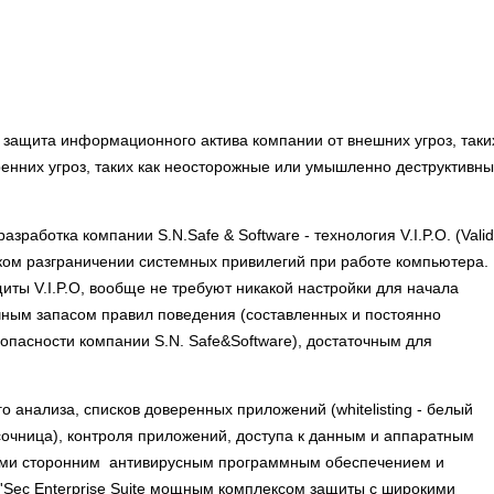
то защита информационного актива компании от внешних угроз, таки
енних угроз, таких как неосторожные или умышленно деструктивн
азработка компании S.N.Safe & Software - технология V.I.P.O. (Valid
гибком разграничении системных привилегий при работе компьютера.
ты V.I.P.O, вообще не требуют никакой настройки для начала
ным запасом правил поведения (составленных и постоянно
асности компании S.N. Safe&Software), достаточным для
 анализа, списков доверенных приложений (whitelisting - белый
есочница), контроля приложений, доступа к данным и аппаратным
гими сторонним антивирусным программным обеспечением и
'Sec Enterprise Suite мощным комплексом защиты с широкими