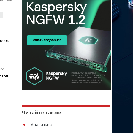
ло: 399
.
 –
очек
их
soft
Читайте также
Аналитика