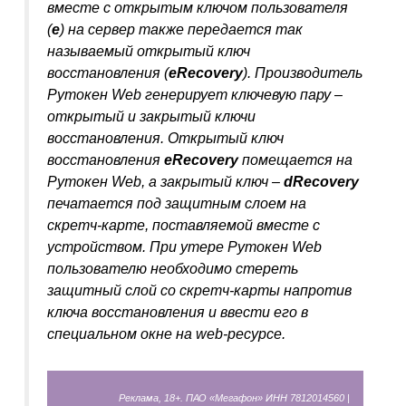
вместе с открытым ключом пользователя
(
e
) на сервер также передается так
называемый открытый ключ
восстановления (
eRecovery
). Производитель
Рутокен Web генерирует ключевую пару –
открытый и закрытый ключи
восстановления. Открытый ключ
восстановления
eRecovery
помещается на
Рутокен Web, а закрытый ключ –
d
Recovery
печатается под защитным слоем на
скретч-карте, поставляемой вместе с
устройством. При утере Рутокен Web
пользователю необходимо стереть
защитный слой со скретч-карты напротив
ключа восстановления и ввести его в
специальном окне на web-ресурсе.
Реклама, 18+. ПАО «Мегафон» ИНН 7812014560 |