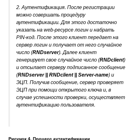
2. Аутентификация. После регистрации
можно совершать процедуру
аутентификации. Для этого достаточно
указать на web-ресурсе логин и набрать
PIN-код. После этого клиент передает на
сервер логин и получает от него случайное
число (
RND
server
). Далее клиент
генерирует свое случайное число (
RND
client
)
и отсылает серверу подписанное сообщение
(
RND
server
||
RND
client
|| Server-name
) и
ЭЦП. Получив сообщение, сервер проверяет
ЭЦП при помощи открытого ключа и, в
случае успешности проверки, осуществляет
аутентификацию пользователя.
Рисунок 4. Процесс аутентификации