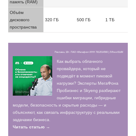
память (RAM)
Объём
дискового
320 ГБ
500 ГБ
1 ТБ
пространства
Реклама, 18+. ПАО «Мегафон» ИНН 7812014560 | 2Vfnxxr81dM
Как выбрать облачного
провайдера, который не
подведёт в момент пиковой
нагрузки? Эксперты МегаФона
ПроБизнес и Skyeng разбирают
ошибки миграции, гибридные
модели, безопасность и скрытые расходы — и
объясняют, как связать инфраструктуру с реальными
задачами бизнеса.
Читать статью →