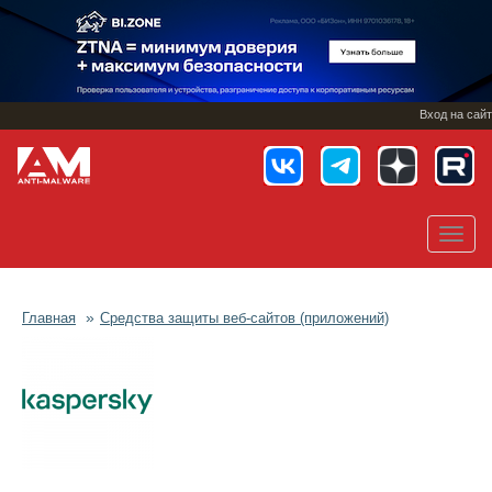
Перейти
к
основному
содержанию
Вход на сайт
Toggl
navig
Главная
Средства защиты веб-сайтов (приложений)