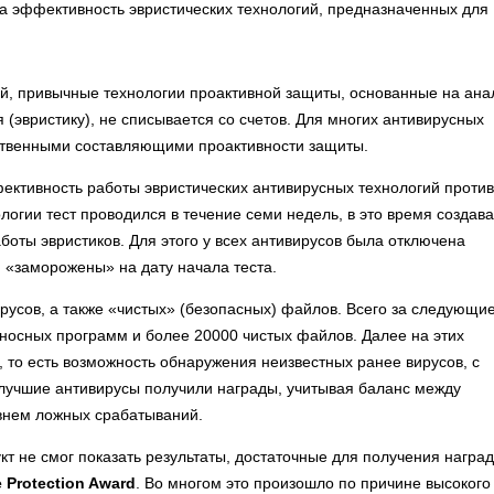
а эффективность эвристических технологий, предназначенных для
ий, привычные технологии проактивной защиты, основанные на ана
(эвристику), не списывается со счетов. Для многих антивирусных
ственными составляющими проактивности защиты.
фективность работы эвристических антивирусных технологий против
огии тест проводился в течение семи недель, в это время создав
оты эвристиков. Для этого у всех антивирусов была отключена
 «заморожены» на дату начала теста.
русов, а также «чистых» (безопасных) файлов. Всего за следующи
носных программ и более 20000 чистых файлов. Далее на этих
 то есть возможность обнаружения неизвестных ранее вирусов, с
лучшие антивирусы получили награды, учитывая баланс между
внем ложных срабатываний.
кт не смог показать результаты, достаточные для получения наград
e Protection Award
. Во многом это произошло по причине высокого