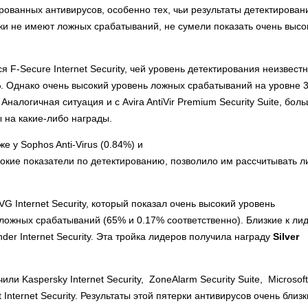
ованных антивирусов, особенно тех, чьи результаты детектирован
ки не имеют ложных срабатываний, не сумели показать очень высо
F-Secure Internet Security, чей уровень детектирования неизвест
. Однако очень высокий уровень ложных срабатываний на уровне 
налогичная ситуация и с Avira AntiVir Premium Security Suite, бол
 на какие-либо награды.
 у Sophos Anti-Virus (0.84%) и
высокие показатели по детектированию, позволило им рассчитывать 
G Internet Security, который показал очень высокий уровень
ожных срабатываний (65% и 0.17% соответственно). Близкие к ли
nder Internet Security. Эта тройка лидеров получила награду
Silver
или Kaspersky Internet Security, ZoneAlarm Security Suite, Microsoft
st Internet Security. Результаты этой пятерки антивирусов очень близк