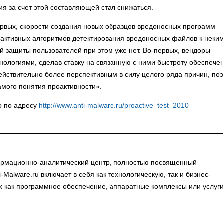
ия за счет этой составляющей стал снижаться.
ервых, скорости создания новых образцов вредоносных программ
оактивных алгоритмов детектирования вредоносных файлов к неки
ой защиты пользователей при этом уже нет. Во-первых, вендоры
нологиями, сделав ставку на связанную с ними быстроту обеспече
 действительно более перспективным в силу целого ряда причин, по
амого понятия проактивности».
о по адресу
http://www.anti-malware.ru/proactive_test_2010
ормационно-аналитический центр, полностью посвященный
alware.ru включает в себя как технологическую, так и бизнес-
х как программное обеспечение, аппаратные комплексы или услуги