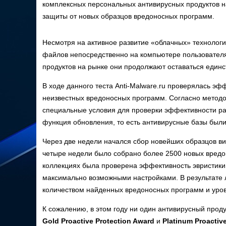
комплексных персональных антивирусных продуктов н
защиты от новых образцов вредоносных программ.
Несмотря на активное развитие «облачных» технолог
файлов непосредственно на компьютере пользователя 
продуктов на рынке они продолжают оставаться един
В ходе данного теста Anti-Malware.ru проверялась эф
неизвестных вредоносных программ. Согласно методол
специальные условия для проверки эффективности раб
функция обновления, то есть антивирусные базы были
Через две недели начался сбор новейших образцов ви
четыре недели было собрано более 2500 новых вредо
коллекциях была проверена эффективность эвристики,
максимально возможными настройками. В результате 
количеством найденных вредоносных программ и уро
К сожалению, в этом году ни один антивирусный проду
Gold Proactive Protection Award
и
Platinum Proactiv