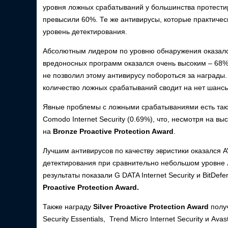
уровня ложных срабатываний у большинства протестир
превысили 60%. Те же антивирусы, которые практичес
уровень детектирования.
Абсолютным лидером по уровню обнаружения оказался 
вредоносных программ оказался очень высоким – 68%
не позволил этому антивирусу побороться за награды. А
количество ложных срабатываний сводит на нет шансы
Явные проблемы с ложными срабатываниями есть также
Comodo Internet Security (0.69%), что, несмотря на 
на
Bronze Proactive Protection Award
.
Лучшим антивирусов по качеству эвристики оказался AV
детектирования при сравнительно небольшом уровне л
результаты показали G DATA Internet Security и BitDefe
Proactive Protection Award.
Также награду
Silver Proactive Protection Award
получ
Security Essentials, Trend Micro Internet Security и Ava