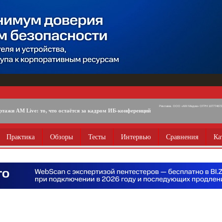
Реклама. ООО «АМ Медиа» ОГРН 1077746725
ртажи AM Live: то, что остаётся за кадром ИБ-конференций
Практика
Обзоры
Тесты
Интервью
Сравнения
Ка