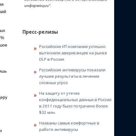
ия
информации".
кий
ных
Пресс-релизы
3%
ьшое
Российские ИТ-компании успешно
вытеснили американцев на рынке
DLP в России
Российские антивирусы показали
лишь
лучшие результаты в лечении
сложных угроз
На защиту от утечек
деру
конфиденциальных данных в России
в 2011 году было потрачено более
$32 млн.
Названы самые комфортные в
работе антивирусы
и