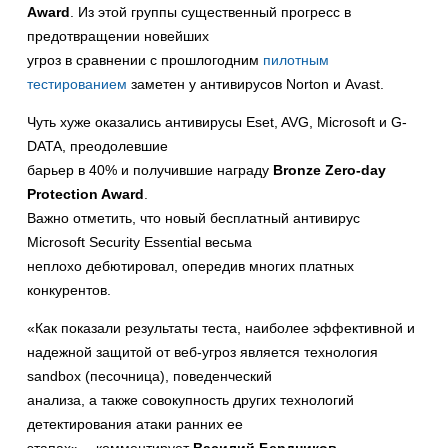
Award
. Из этой группы существенный прогресс в
предотвращении новейших
угроз в сравнении с прошлогодним
пилотным
тестированием
заметен у антивирусов Norton и Avast.
Чуть хуже оказались антивирусы Eset, AVG, Microsoft и G-
DATA, преодолевшие
барьер в 40% и получившие награду
Bronze Zero-day
Protection Award
.
Важно отметить, что новый бесплатный антивирус
Microsoft Security Essential весьма
неплохо дебютировал, опередив многих платных
конкурентов.
«Как показали результаты теста, наиболее эффективной и
надежной защитой от веб-угроз является технология
sandbox (песочница), поведенческий
анализа, а также совокупность других технологий
детектирования атаки ранних ее
этапах», - комментирует
Василий Бердников,