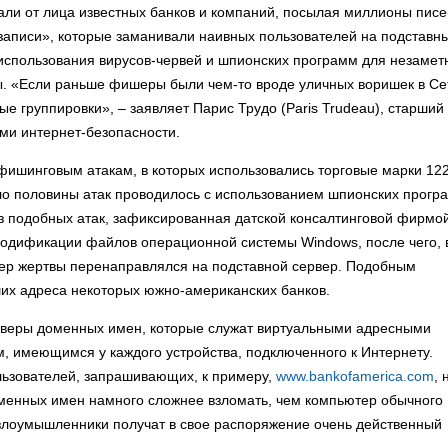
али от лица известных банков и компаний, посылая миллионы писе
записи», которые заманивали наивных пользователей на подставн
 использования вирусов-червей и шпионских программ для незамет
. «Если раньше фишеры были чем-то вроде уличных воришек в Се
ые группировки», – заявляет Парис Трудо (Paris Trudeau), старший
ми интернет-безопасности.
 фишинговым атакам, в которых использовались торговые марки 12
оло половины атак проводилось с использованием шпионских прогр
 из подобных атак, зафиксированная датской консалтинговой фирмо
 модификации файлов операционной системы Windows, после чего, 
зер жертвы перенаправлялся на подставной сервер. Подобным
их адреса некоторых южно-американских банков.
ерверы доменных имен, которые служат виртуальными адресными
, имеющимся у каждого устройства, подключенного к Интернету.
льзователей, запрашивающих, к примеру,
www.bankofamerica.com
, 
менных имен намного сложнее взломать, чем компьютер обычного
а злоумышленники получат в свое распоряжение очень действенный