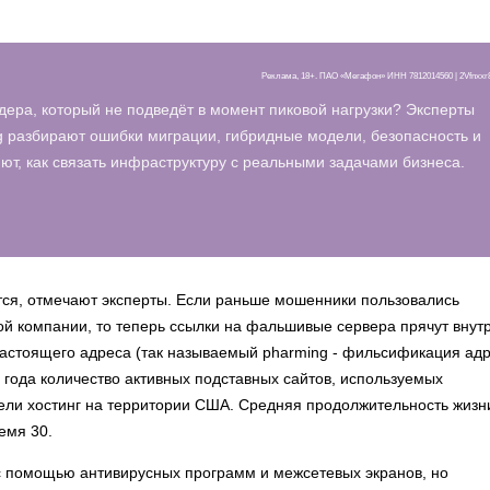
Реклама, 18+. ПАО «Мегафон» ИНН 7812014560 | 2Vfnxx
дера, который не подведёт в момент пиковой нагрузки? Эксперты
 разбирают ошибки миграции, гибридные модели, безопасность и
т, как связать инфраструктуру с реальными задачами бизнеса.
ся, отмечают эксперты. Если раньше мошенники пользовались
ой компании, то теперь ссылки на фальшивые сервера прячут внут
настоящего адреса (так называемый pharming - фильсификация адр
 года количество активных подставных сайтов, используемых
мели хостинг на территории США. Средняя продолжительность жизн
емя 30.
с помощью антивирусных программ и межсетевых экранов, но