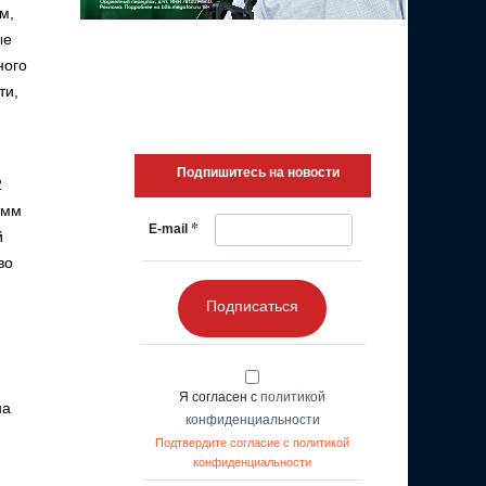
м,
ые
ного
ти,
Подпишитесь на новости
2
амм
*
E-mail
й
во
Подписаться
Я согласен с
политикой
на
конфиденциальности
Подтвердите согласие с политикой
конфиденциальности