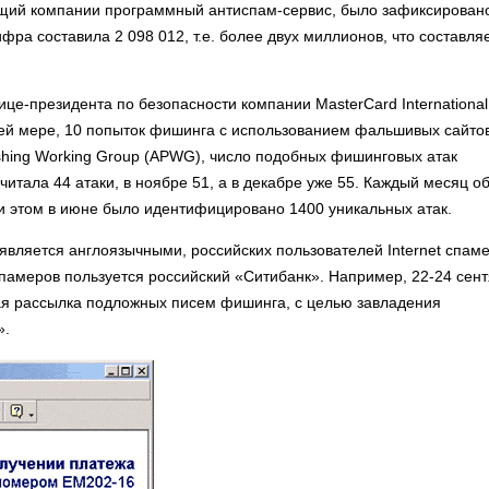
ащий компании программный антиспам-сервис, было зафиксирован
фра составила 2 098 012, т.е. более двух миллионов, что составля
це-президента по безопасности компании MasterCard International,
ей мере, 10 попыток фишинга с использованием фальшивых сайто
ishing Working Group (APWG), число подобных фишинговых атак
итала 44 атаки, в ноябре 51, а в декабре уже 55. Каждый месяц 
ри этом в июне было идентифицировано 1400 уникальных атак.
является англоязычными, российских пользователей Internet спам
амеров пользуется российский «Ситибанк». Например, 22-24 сен
я рассылка подложных писем фишинга, с целью завладения
».