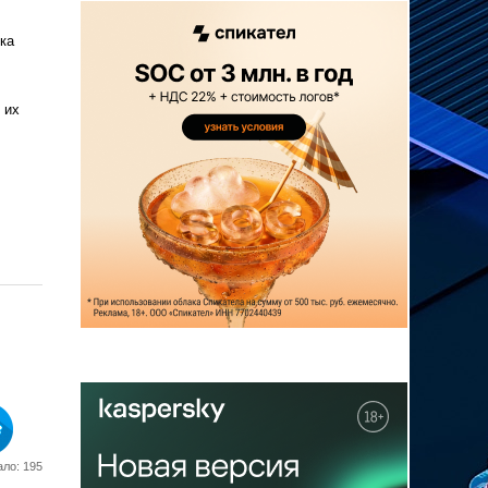
ка
 их
ло: 195