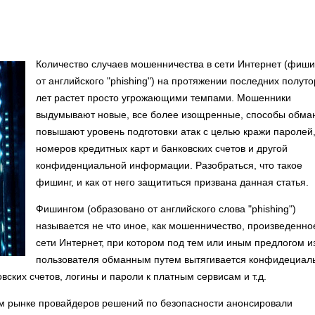
Количество случаев мошенничества в сети Интернет (фиши
от английского "phishing") на протяжении последних полут
лет растет просто угрожающими темпами. Мошенники
выдумывают новые, все более изощренные, способы обма
повышают уровень подготовки атак с целью кражи паролей
номеров кредитных карт и банковских счетов и другой
конфиденциальной информации. Разобраться, что такое
фишинг, и как от него защититься призвана данная статья.
Фишингом (образовано от английского слова "phishing")
называется не что иное, как мошенничество, произведенно
сети Интернет, при котором под тем или иным предлогом и
пользователя обманным путем вытягивается конфидециал
ских счетов, логины и пароли к платным сервисам и т.д.
м рынке провайдеров решений по безопасности анонсировали