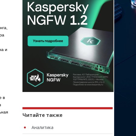
нга,
ора
на и
,
е в
з
ьная
Читайте также
Аналитика