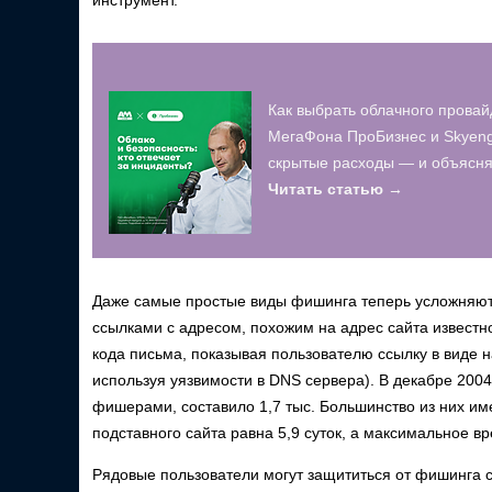
инструмент.
Как выбрать облачного провай
МегаФона ПроБизнес и Skyeng
скрытые расходы — и объясняю
Читать статью →
Даже самые простые виды фишинга теперь усложняют
ссылками с адресом, похожим на адрес сайта известн
кода письма, показывая пользователю ссылку в виде 
используя уязвимости в DNS сервера). В декабре 2004
фишерами, составило 1,7 тыс. Большинство из них и
подставного сайта равна 5,9 суток, а максимальное вр
Рядовые пользователи могут защититься от фишинга 