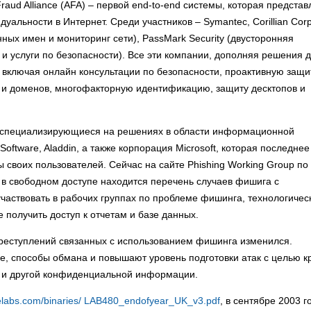
aud Alliance (AFA) – первой end-to-end системы, которая представ
альности в Интернет. Среди участников – Symantec, Corillian Cor
нных имен и мониторинг сети), PassMark Security (двусторонняя
а и услуги по безопасности). Все эти компании, дополняя решения д
 включая онлайн консультации по безопасности, проактивную защи
 и доменов, многофакторную идентификацию, защиту десктопов и
, специализирующиеся на решениях в области информационной
Software, Aladdin, а также корпорация Microsoft, которая последнее
 своих пользователей. Сейчас на сайте Phishing Working Group по
в свободном доступе находится перечень случаев фишига с
частвовать в рабочих группах по проблеме фишинга, технологичес
 получить доступ к отчетам и базе данных.
преступлений связанных с использованием фишинга изменился.
, способы обмана и повышают уровень подготовки атак с целью к
ов и другой конфиденциальной информации.
elabs.com/binaries/ LAB480_endofyear_UK_v3.pdf
, в сентябре 2003 г