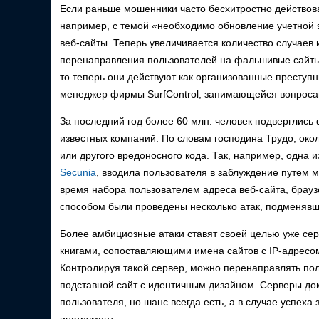
Если раньше мошенники часто бесхитростно действов
например, с темой «необходимо обновление учетной 
веб-сайты. Теперь увеличивается количество случаев
перенаправления пользователей на фальшивые сайты
то теперь они действуют как организованные преступн
менеджер фирмы SurfControl, занимающейся вопроса
За последний год более 60 млн. человек подверглись
известных компаний. По словам господина Трудо, ок
или другого вредоносного кода. Так, например, одна
Secunia
, вводила пользователя в заблуждение путем
время набора пользователем адреса веб-сайта, брау
способом были проведены несколько атак, подменявш
Более амбициозные атаки ставят своей целью уже с
книгами, сопоставляющими имена сайтов с IP-адресом
Контролируя такой сервер, можно перенаправлять по
подставной сайт с идентичным дизайном. Серверы до
пользователя, но шанс всегда есть, а в случае успех