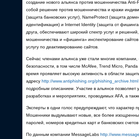
создание нового альянса против мошенничества Anti-Fr
собой решение против мошенничества и кражи индивиду
(защита банковских услуг), NameProtect (защита доме
идентификация) и Internet Identity (защита от фишинг
друга, обеспечивают широкий спектр услуг и решений,
мошенничества и «фишинга» инспектирование сайтов
услугу по деактивированию сайтов.
Сейчас членами альянса уже стали многие компании
безопасности, в том числе McAfee, Trend Micro, Panda 
время проявляет высокую активность в области защиты
адресу
http://www.antiphishing.org/phishing_archive.html
подробным описанием. Участие в альянсе позволяет у
разработках и мероприятиях, проводимых AFA, а также
Эксперты в одни голос предупреждают, что характер 
Мошенники выдумывают новые, все более изощренные
паролей, номеров кредитных карт и банковских счет
По данным компании MessageLabs
http://www.messag