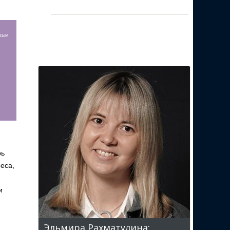
r81dM
рь
еса,
и
Эльмира Рахматулина: