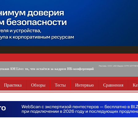
Реклама. ООО «АМ Медиа» ОГРН 1077746725
ртажи AM Live: то, что остаётся за кадром ИБ-конференций
Практика
Обзоры
Тесты
Интервью
Сравнения
Ка