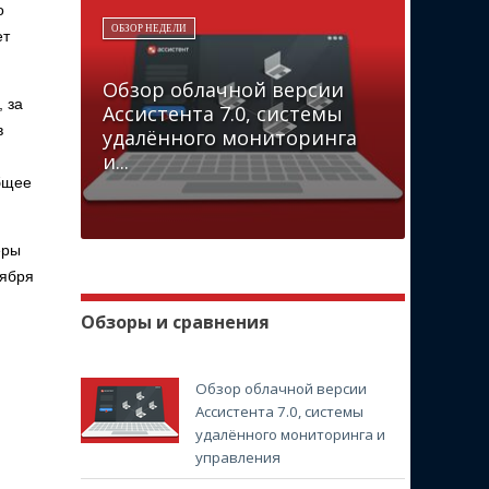
о
ОБЗОР НЕДЕЛИ
ет
Обзор облачной версии
 за
Ассистента 7.0, системы
в
удалённого мониторинга
и...
общее
еры
тября
Обзоры и сравнения
Обзор облачной версии
Ассистента 7.0, системы
удалённого мониторинга и
управления