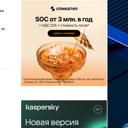
ка
 их
и