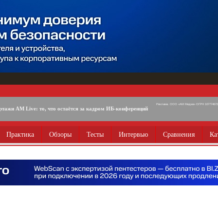
Реклама. ООО «АМ Медиа» ОГРН 1077746725
ртажи AM Live: то, что остаётся за кадром ИБ-конференций
Практика
Обзоры
Тесты
Интервью
Сравнения
Ка