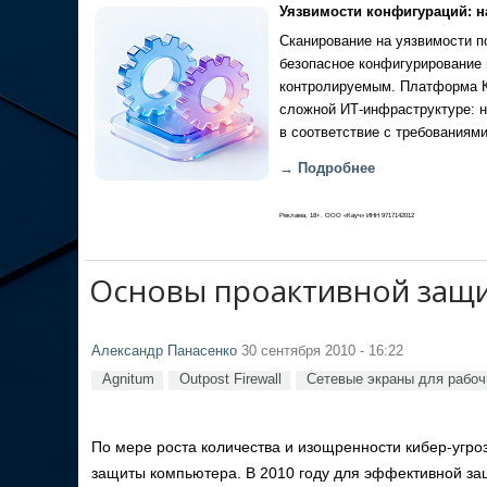
Уязвимости конфигураций: н
Сканирование на уязвимости по
безопасное конфигурирование 
контролируемым. Платформа Ка
сложной ИТ-инфраструктуре: н
в соответствие с требованиями
→ Подробнее
Реклама, 18+. ООО «Кауч» ИНН 9717142012
Основы проактивной защи
Александр Панасенко
30 сентября 2010 - 16:22
Agnitum
Outpost Firewall
Сетевые экраны для рабочих
По мере роста количества и изощренности кибер‐угр
защиты компьютера. В 2010 году для эффективной за