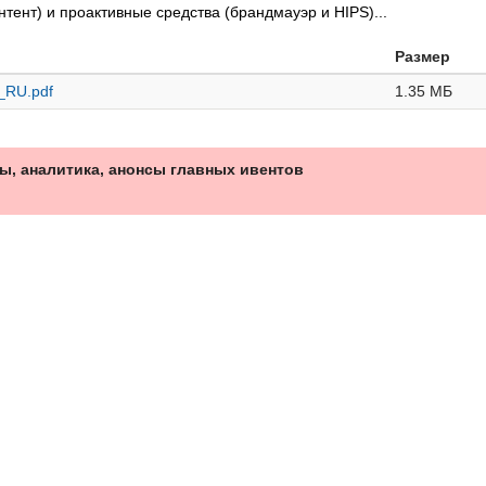
тент) и проактивные средства (брандмауэр и HIPS)...
Размер
r_RU.pdf
1.35 МБ
ы, аналитика, анонсы главных ивентов