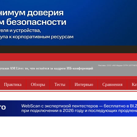
Реклама. ООО «АМ Медиа» ОГРН 1077746725
ртажи AM Live: то, что остаётся за кадром ИБ-конференций
Практика
Обзоры
Тесты
Интервью
Сравнения
Ка