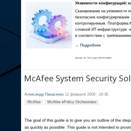
Уязвимости конфигураций: н
Сканирование на уязвимости по
безопасное конфигурирование 
контролируемым. Платформа Ка
сложной ИТ-инфраструктуре: н
в соответствие с требованиями
→ Подробнее
Реклама, 18+. ООО «Кауч» ИНН 9717142012
McAfee System Security Sol
Александр Панасенко
12 февраля 2009 - 18:36
McAfee
McAfee ePolicy Orchestrator
The goal of this guide is to give you an outline of the st
as quickly as possible. This guide is not intended to provi