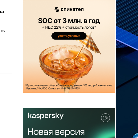
ка
 их