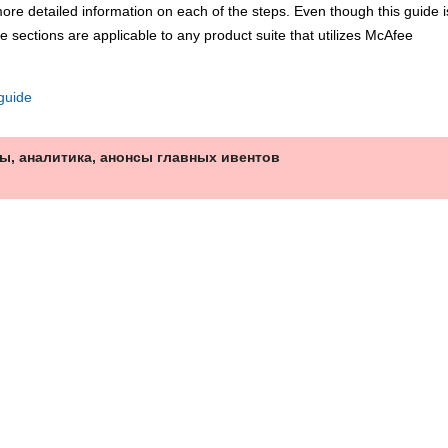
detailed information on each of the steps. Even though this guide i
 sections are applicable to any product suite that utilizes McAfee
 guide
ы, аналитика, анонсы главных ивентов