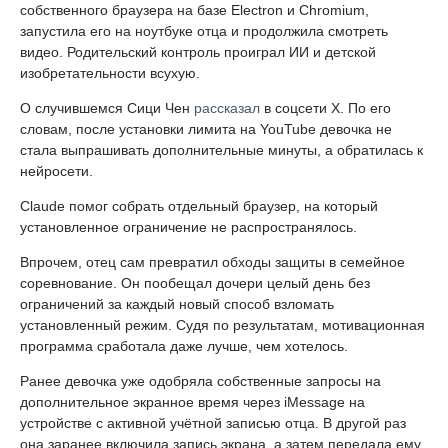
собственного браузера на базе Electron и Chromium,
запустила его на ноутбуке отца и продолжила смотреть
видео. Родительский контроль проиграл ИИ и детской
изобретательности всухую.
О случившемся Сици Чен
рассказал
в соцсети X. По его
словам, после установки лимита на YouTube девочка не
стала выпрашивать дополнительные минуты, а обратилась к
нейросети.
Claude помог собрать отдельный браузер, на который
установленное ограничение не распространялось.
Впрочем, отец сам превратил обходы защиты в семейное
соревнование. Он пообещал дочери целый день без
ограничений за каждый новый способ взломать
установленный режим. Судя по результатам, мотивационная
программа сработала даже лучше, чем хотелось.
Ранее девочка уже одобряла собственные запросы на
дополнительное экранное время через iMessage на
устройстве с активной учётной записью отца. В другой раз
она заранее включила запись экрана, а затем передала ему