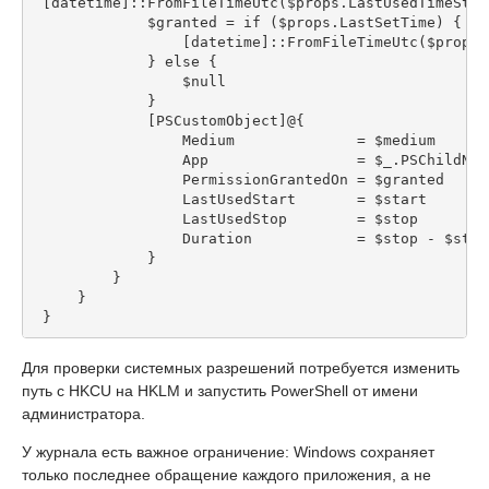
 [datetime]::FromFileTimeUtc($props.LastUsedTimeStop
             $granted = if ($props.LastSetTime) {
                 [datetime]::FromFileTimeUtc($props.
             } else {
                 $null
             }
             [PSCustomObject]@{
                 Medium              = $medium
                 App                 = $_.PSChildNam
                 PermissionGrantedOn = $granted
                 LastUsedStart       = $start
                 LastUsedStop        = $stop
                 Duration            = $stop - $star
             }
         }
     }
 }
Для проверки системных разрешений потребуется изменить
путь с HKCU на HKLM и запустить PowerShell от имени
администратора.
У журнала есть важное ограничение: Windows сохраняет
только последнее обращение каждого приложения, а не