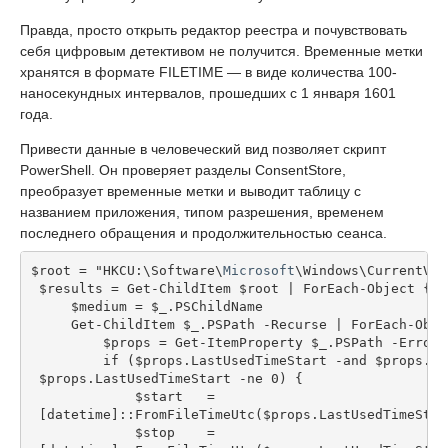
Правда, просто открыть редактор реестра и почувствовать
себя цифровым детективом не получится. Временные метки
хранятся в формате FILETIME — в виде количества 100-
наносекундных интервалов, прошедших с 1 января 1601
года.
Привести данные в человеческий вид позволяет скрипт
PowerShell. Он проверяет разделы ConsentStore,
преобразует временные метки и выводит таблицу с
названием приложения, типом разрешения, временем
последнего обращения и продолжительностью сеанса.
$root = "HKCU:\Software\
Microsoft
\Windows\CurrentVer
 $results = Get-ChildItem $root | ForEach-Object {
     $medium = $_.PSChildName
     Get-ChildItem $_.PSPath -Recurse | ForEach-Obje
         $props = Get-ItemProperty $_.PSPath -ErrorA
         if ($props.LastUsedTimeStart -and $props.La
 $props.LastUsedTimeStart -ne 0) {
             $start   =
 [datetime]::FromFileTimeUtc($props.LastUsedTimeStar
             $stop    =