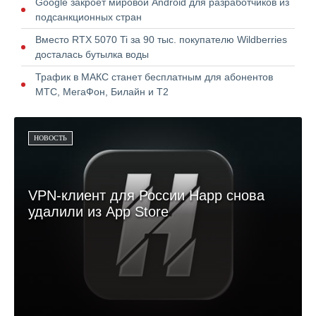
Google закроет мировой Android для разработчиков из
подсанкционных стран
Вместо RTX 5070 Ti за 90 тыс. покупателю Wildberries
досталась бутылка воды
Трафик в МАКС станет бесплатным для абонентов
МТС, МегаФон, Билайн и Т2
НОВОСТЬ
VPN-клиент для России Happ снова
удалили из App Store