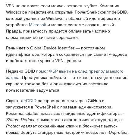
VPN не поможет, если маячок встроен глубже. Компания
Windscribe представила открытый PowerShell-скрипт deGDID,
который удаляет из Windows глобальный идентификатор
устройства
Microsoft
и мешает системе создать новый.
Правда, приватность придётся оплачивать частично
сломанными облачными сервисами.
Речь идёт о Global Device Identifier — постоянном
идентификаторе, который сохраняется при смене IP-адреса
и работает ниже уровня VPN-туннеля.
Недавно GDID
помог ФБР выйти на след предполагаемого
хакера
. Преступника поймали — отлично, но существование
скрытого трекера без кнопки отключения заставило
пользователей задуматься.
Скрипт
deGDID
распространяется через GitHub и
запускается в PowerShell с правами администратора.
Команда
-Status
показывает найденные идентификаторы,
-
Status -Redact
скрывает их в диагностических журналах, а
-
Protect
удаляет сохранённые ключи и блокирует выпуск
новых. Вернуть стандартные настройки позволяет
-Unprotect
.