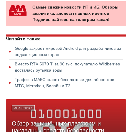
Самые свежие новости ИТ и ИБ. Обзоры,
аналитика, анонсы главных ивентов
Подписывайтесь на телеграм-канал!
Читайте также
Google закроет мировой Android для разработчиков из
подсанкционных стран
Вместо RTX 5070 Ti за 90 тыс. покупателю Wildberries
досталась бутылка воды
Трафик в МАКС станет бесплатным для абонентов
МТС, МегаФон, Билайн и Т2
АНАЛИТИКА
Обзор защищённых платформ и
накладных средств безопасности