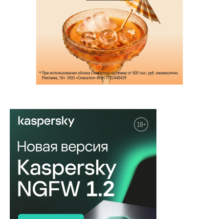
НОВОСТЬ
Автоугонщики с
высокотехнологичными устройствами
получили до...
НОВОСТЬ
ИИ превращает пару постов в
Instagram в убедительный фишинг