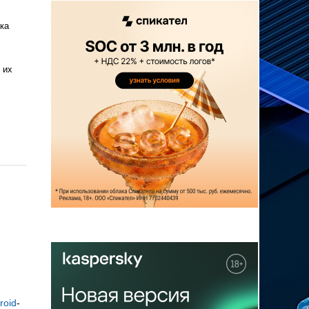
ка
 их
roid
-