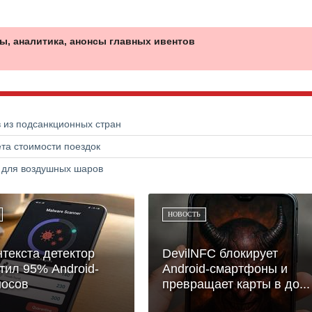
ы, аналитика, анонсы главных ивентов
в из подсанкционных стран
та стоимости поездок
а для воздушных шаров
НОВОСТЬ
нтекста детектор
DevilNFC блокирует
тил 95% Android-
Android-смартфоны и
носов
превращает карты в до...