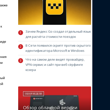
также
 к
Зачем Яндекс Go создал отдельный язык
для расчёта стоимости поездок
виде
В Сети появился скрипт против скрытого
идентификатора Microsoft в Windows
ения
Что на самом деле видят провайдер,
ми
VPN-сервис и сайт при веб-сёрфинге
юзера
ный
ой
ОБЗОР НЕДЕЛИ
Обзор облачной версии