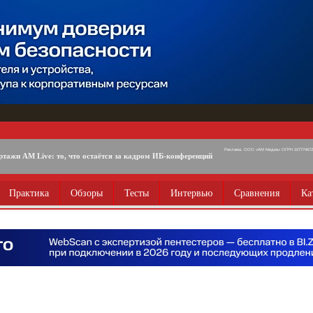
Реклама. ООО «АМ Медиа» ОГРН 1077746725
ртажи AM Live: то, что остаётся за кадром ИБ-конференций
Практика
Обзоры
Тесты
Интервью
Сравнения
Ка