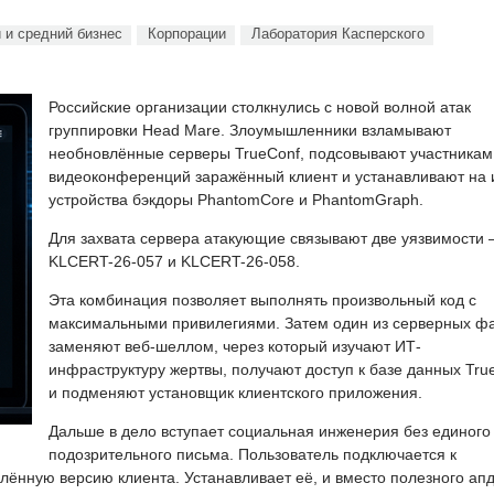
 и средний бизнес
Корпорации
Лаборатория Касперского
Российские организации столкнулись с новой волной атак
группировки Head Mare. Злоумышленники взламывают
необновлённые серверы TrueConf, подсовывают участникам
видеоконференций заражённый клиент и устанавливают на 
устройства бэкдоры PhantomCore и PhantomGraph.
Для захвата сервера атакующие связывают две уязвимости
KLCERT-26-057 и KLCERT-26-058.
Эта комбинация позволяет выполнять произвольный код с
максимальными привилегиями. Затем один из серверных ф
заменяют веб-шеллом, через который изучают ИТ-
инфраструктуру жертвы, получают доступ к базе данных Tru
и подменяют установщик клиентского приложения.
Дальше в дело вступает социальная инженерия без единого
подозрительного письма. Пользователь подключается к
ённую версию клиента. Устанавливает её, и вместо полезного ап