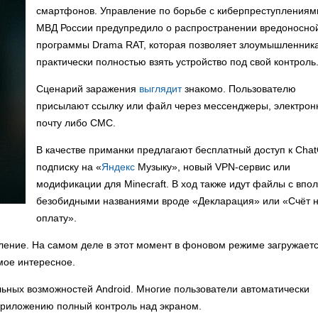
смартфонов. Управление по борьбе с киберпреступлениям
МВД России предупредило о распространении вредоносно
программы Drama RAT, которая позволяет злоумышленник
практически полностью взять устройство под свой контроль
Сценарий заражения
выглядит
знакомо. Пользователю
присылают ссылку или файл через мессенджеры, электро
почту либо СМС.
В качестве приманки предлагают бесплатный доступ к Cha
подписку на «
Яндекс
Музыку», новый VPN-сервис или
модификации для Minecraft. В ход также идут файлы с впо
безобидными названиями вроде «Декларация» или «Счёт 
оплату».
ление. На самом деле в этот момент в фоновом режиме загружает
мое интересное.
льных возможностей Android. Многие пользователи автоматически
 приложению полный контроль над экраном.