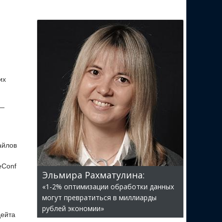
их
 —
айлов
eConf
Эльмира Рахматулина:
«1-2% оптимизации обработки данных
могут превратиться в миллиарды
рублей экономии»
дейта