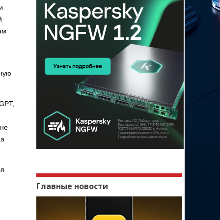
и
й
ам
.
нную
tGPT,
лне
на
ся
Главные новости