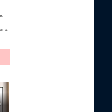
ю,
ента,
и