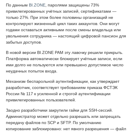
По данным
BI.ZONE
, паролями защищены 73%
привилегированных учётных записей, сертификатами —
только 27%. При этом более половины организаций не
контролируют жизненный цикл таких аккаунтов. Они могут
годами оставаться активными после смены владельца или
увольнения сотрудника — настоящий цифровой пансион для
забытых доступов.
В новой версии BI.ZONE PAM эту лавочку решили прикрыть.
Платформа автоматически блокирует учётные записи, если
ими долго не пользуются или превышено допустимое число
неудачных попыток входа.
Механизм беспарольной аутентификации, как утверждает
разработчик, соответствует требованиям приказа ФСТЭК
России № 117 к усиленной и строгой аутентификации
привилегированных пользователей.
Заодно разработчики закрутили гайки для SSH-сессий.
Администратор может отдельно разрешать или запрещать
передачу файлов по SCP и SFTP. По умолчанию
копирование заблокировано: нет явного разрешения — файл